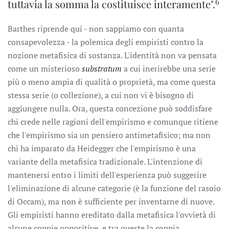
6
tuttavia la somma la costituisce interamente".
Barthes riprende qui - non sappiamo con quanta
consapevolezza - la polemica degli empiristi contro la
nozione metafisica di sostanza. L'identità non va pensata
come un misterioso
substratum
a cui inerirebbe una serie
più o meno ampia di qualità o proprietà, ma come questa
stessa serie (o collezione), a cui non vi è bisogno di
aggiungere nulla. Ora, questa concezione può soddisfare
chi crede nelle ragioni dell'empirismo e comunque ritiene
che l'empirismo sia un pensiero antimetafisico; ma non
chi ha imparato da Heidegger che l'empirismo è una
variante della metafisica tradizionale. L'intenzione di
mantenersi entro i limiti dell'esperienza può suggerire
l'eliminazione di alcune categorie (è la funzione del rasoio
di Occam), ma non è sufficiente per inventarne di nuove.
Gli empiristi hanno ereditato dalla metafisica l'ovvietà di
alcune coppie oppositive, e tra queste la coppia