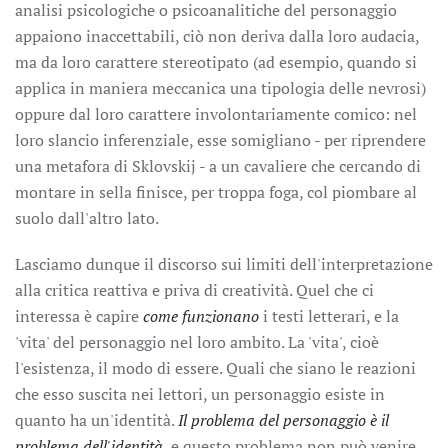
analisi psicologiche o psicoanalitiche del personaggio
appaiono inaccettabili, ciò non deriva dalla loro audacia,
ma da loro carattere stereotipato (ad esempio, quando si
applica in maniera meccanica una tipologia delle nevrosi)
oppure dal loro carattere involontariamente comico: nel
loro slancio inferenziale, esse somigliano - per riprendere
una metafora di Sklovskij - a un cavaliere che cercando di
montare in sella finisce, per troppa foga, col piombare al
suolo dall'altro lato.
Lasciamo dunque il discorso sui limiti dell'interpretazione
alla critica reattiva e priva di creatività. Quel che ci
interessa è capire
come funzionano
i testi letterari, e la
'vita' del personaggio nel loro ambito. La 'vita', cioè
l'esistenza, il modo di essere. Quali che siano le reazioni
che esso suscita nei lettori, un personaggio esiste in
quanto ha un'identità.
Il problema del personaggio è il
problema dell'identità
, e questo problema non può venire