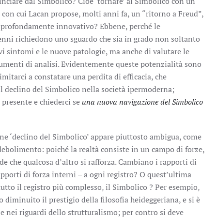
nciare dal Simbolico? Cioè ‘tornare’ al Simbolico con un
con cui Lacan propose, molti anni fa, un “ritorno a Freud”,
 profondamente innovativo? Ebbene, perché le
enni richiedono uno sguardo che sia in grado non soltanto
ovi sintomi e le nuove patologie, ma anche di valutare le
trumenti di analisi. Evidentemente queste potenzialità sono
tarci a constatare una perdita di efficacia, che
l declino del Simbolico nella società ipermoderna;
 presente e chiederci se
una nuova navigazione del Simbolico
ione ‘declino del Simbolico’ appare piuttosto ambigua, come
debolimento: poiché la realtà consiste in un campo di forze,
de che qualcosa d’altro si rafforza. Cambiano i rapporti di
rapporti di forza interni – a ogni registro? O quest’ultima
utto il registro più complesso, il Simbolico ? Per esempio,
 diminuito il prestigio della filosofia heideggeriana, e si è
se nei riguardi dello strutturalismo; per contro si deve