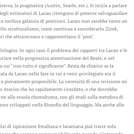
erca, la pragmatica (Austin, Searle, ecc.). Si inizia a parlare
 degli estimatori di Lacan ritengono di poterne salvaguardare
sta confusa galassia di posizioni. Lacan non sarebbe tanto un
ello strutturalismo, come continua a considerarlo Zizek,
i che attraversano e rappresentano il ‘post’.
lologico. In ogni caso il problema dei rapporti tra Lacan e le
urisce nella progressiva accentuazione del Reale, e nel
 cui “non tutto è significante”. Resta da chiarire se la
ta da Lacan nella fase in cui a venir privilegiato era il
ora pienamente proponibile. La necessità di una revisione mi
co-teorico che ho rapidamente ricordato, e che dovrebbe
terne alla scuola chomskyana, con gli studi sulla metafora di
 sono sviluppati nella filosofia del linguaggio. Ma anche alle
isi di ispirazione freudiana e lacaniana può trarre solo