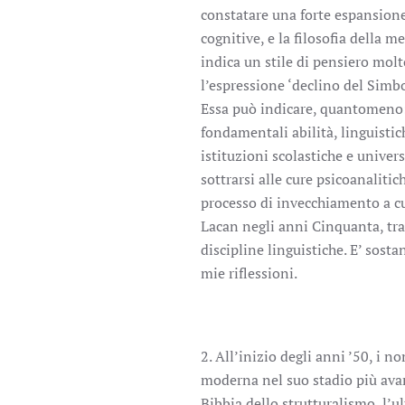
constatare una forte espansione
cognitive, e la filosofia della m
indica un stile di pensiero molto
l’espressione ‘declino del Simbol
Essa può indicare, quantomeno: 
fondamentali abilità, linguistic
istituzioni scolastiche e univer
sottrarsi alle cure psicoanalitich
processo di invecchiamento a cui
Lacan negli anni Cinquanta, tra 
discipline linguistiche. E’ sost
mie riflessioni.
2. All’inizio degli anni ’50, i 
moderna nel suo stadio più ava
Bibbia dello strutturalismo, l’