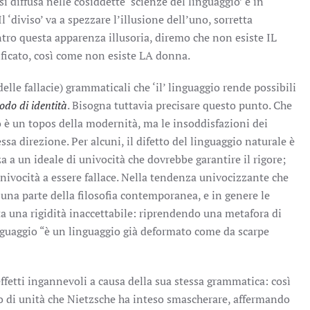
sì diffusa nelle cosiddette ‘scienze del linguaggio’ e in
Il ‘diviso’ va a spezzare l’illusione dell’uno, sorretta
ntro questa apparenza illusoria, diremo che non esiste IL
ificato, così come non esiste LA donna.
elle fallacie) grammaticali che ‘il’ linguaggio rende possibili
do di identità
. Bisogna tuttavia precisare questo punto. Che
o è un topos della modernità, ma le insoddisfazioni dei
ssa direzione. Per alcuni, il difetto del linguaggio naturale è
za a un ideale di univocità che dovrebbe garantire il rigore;
i univocità a essere fallace. Nella tendenza univocizzante che
 una parte della filosofia contemporanea, e in genere le
ta una rigidità inaccettabile: riprendendo una metafora di
nguaggio “è un linguaggio già deformato come da scarpe
ffetti ingannevoli a causa della sua stessa grammatica: così
tto di unità che Nietzsche ha inteso smascherare, affermando