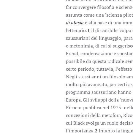
far convergere filosofia e scien
assunta come una ‘scienza pilot
di afasia
è alla base di una immi
letterario:
1
il discutibile ‘colpo
saussuriani del linguaggio, par
e metonimia, di cui si suggerisc
Freud, condensazione e spostam
possibile da questa radicale sem
certo periodo, tuttavia, l’effett
Negli stessi anni un filosofo am
molto più avanzato, per certi asp
programma saussuriano hanno re
Europa. Gli sviluppi della ‘nuov
Ricoeur pubblica nel 1975: nell
concezioni della metafora, Rico
cui Black svolge un ruolo decisi
l’importanza.
2
Intanto la lingu