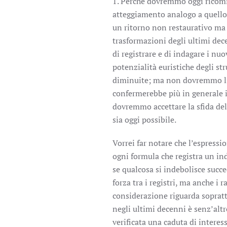
1. Perché dovremmo oggi ricomi
atteggiamento analogo a quello 
un ritorno non restaurativo ma
trasformazioni degli ultimi dec
di registrare e di indagare i nu
potenzialità euristiche degli s
diminuite; ma non dovremmo limi
confermerebbe più in generale i
dovremmo accettare la sfida del
sia oggi possibile.
Vorrei far notare che l’espress
ogni formula che registra un in
se qualcosa si indebolisce succe
forza tra i registri, ma anche i 
considerazione riguarda sopratt
negli ultimi decenni è senz’altro
verificata una caduta di interes