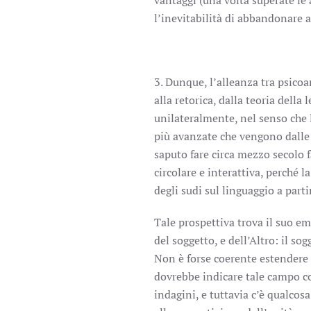
vantaggi (una volta superate l
l’inevitabilità di abbandonare al
3. Dunque, l’alleanza tra psicoana
alla retorica, dalla teoria della 
unilateralmente, nel senso che 
più avanzate che vengono dalle
saputo fare circa mezzo secolo f
circolare e interattiva, perché l
degli sudi sul linguaggio a parti
Tale prospettiva trova il suo e
del soggetto, e dell’Altro: il sog
Non è forse coerente estendere t
dovrebbe indicare tale campo con
indagini, e tuttavia c’è qualcos