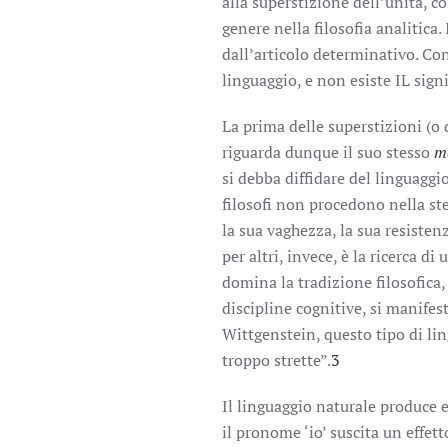
alla superstizione dell’unità, co
genere nella filosofia analitica. 
dall’articolo determinativo. Co
linguaggio, e non esiste IL sign
La prima delle superstizioni (o d
riguarda dunque il suo stesso
mo
si debba diffidare del linguaggi
filosofi non procedono nella ste
la sua vaghezza, la sua resisten
per altri, invece, è la ricerca d
domina la tradizione filosofica,
discipline cognitive, si manifes
Wittgenstein, questo tipo di li
troppo strette”.
3
Il linguaggio naturale produce e
il pronome ‘io’ suscita un effe