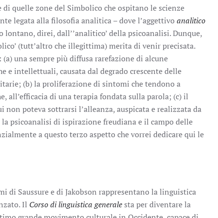
 di quelle zone del Simbolico che ospitano le scienze
ente legata alla filosofia analitica – dove l’aggettivo
analitico
 lontano, direi, dall’’analitico’ della psicoanalisi. Dunque,
ico’ (tutt’altro che illegittima) merita di venir precisata.
(a) una sempre più diffusa rarefazione di alcune
he e intellettuali, causata dal degrado crescente delle
sitarie; (b) la proliferazione di sintomi che tendono a
e, all’efficacia di una terapia fondata sulla parola; (c) il
 non poteva sottrarsi l’alleanza, auspicata e realizzata da
la psicoanalisi di ispirazione freudiana e il campo delle
anzialmente a questo terzo aspetto che vorrei dedicare qui le
nomi di Saussure e di Jakobson rappresentano la linguistica
nzato. Il
Corso di linguistica generale
sta per diventare la
ultimo grande movimento culturale in Occidente, capace di