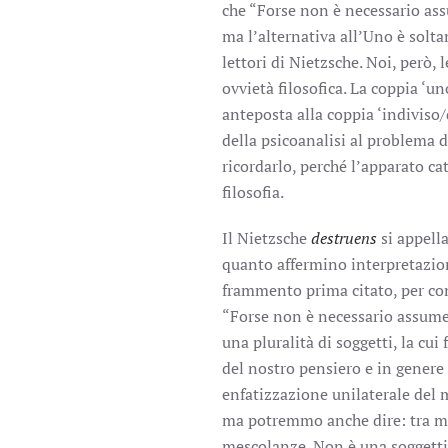
che “Forse non è necessario a
ma l’alternativa all’Uno è solt
lettori di Nietzsche. Noi, però,
ovvietà filosofica. La coppia 
anteposta alla coppia ‘indiviso/
della psicoanalisi al problema d
ricordarlo, perché l’apparato cat
filosofia.
Il Nietzsche
destruens
si appell
quanto affermino interpretazion
frammento prima citato, per con
“Forse non è necessario assume
una pluralità di soggetti, la cui 
del nostro pensiero e in genere
enfatizzazione unilaterale del mo
ma potremmo anche dire: tra mod
mescolanze. Non è una soggett