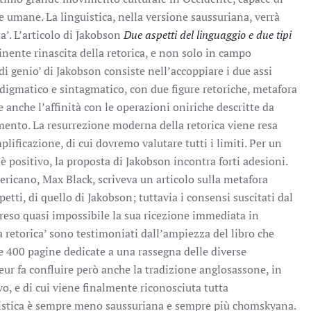
ze umane. La linguistica, nella versione saussuriana, verrà
a’. L’articolo di Jakobson
Due aspetti del linguaggio e due tipi
nente rinascita della retorica, e non solo in campo
 di genio’ di Jakobson consiste nell’accoppiare i due assi
adigmatico e sintagmatico, con due figure retoriche, metafora
e anche l’affinità con le operazioni oniriche descritte da
ento. La resurrezione moderna della retorica viene resa
plificazione, di cui dovremo valutare tutti i limiti. Per un
o è positivo, la proposta di Jakobson incontra forti adesioni.
ericano, Max Black, scriveva un articolo sulla metafora
etti, di quello di Jakobson; tuttavia i consensi suscitati dal
so quasi impossibile la sua ricezione immediata in
a retorica’ sono testimoniati dall’ampiezza del libro che
e 400 pagine dedicate a una rassegna delle diverse
eur fa confluire però anche la tradizione anglosassone, in
vo, e di cui viene finalmente riconosciuta tutta
istica è sempre meno saussuriana e sempre più chomskyana.