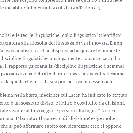
e ansie che sorgono comprensibilmente quando s’intravede
cune abitudini mentali, a cui si era affezionati).
lisi e le teorie linguistiche (dalla linguistica ‘scientifica’
letteratura alla filosofia del linguaggio) va rinnovata. E non
la psicoanalisi dovrebbe disporsi ad acquisire le proposte
 discipline linguistiche, analogamente a quanto Lacan ha
a; il rapporto psicoanalisi/discipline linguistiche è semmai
a psicoanalisi ha il diritto di interrogare a sua volta il campo
re da quella che resta la sua prospettiva più essenziale.
mblema nella barra, mediante cui Lacan ha indicato lo statuto
getto è un soggetto diviso, e l’Altro è costituito da divisioni.
ale visione al linguaggio, e persino alla logica? Non si
 una ‘L’ barrata? Il concetto di ‘divisione’ esige molte
a che si può affermare subito con sicurezza: esso si oppone