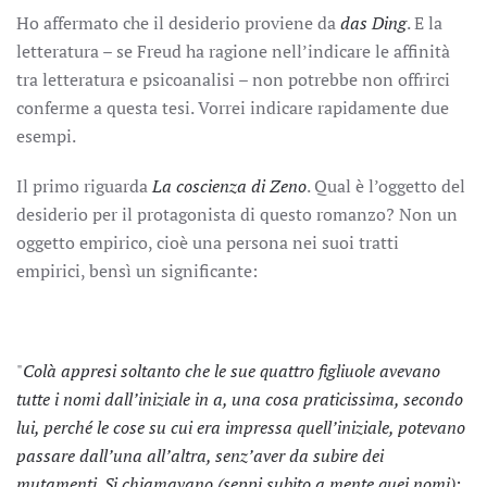
Ho affermato che il desiderio proviene da
das Ding
. E la
letteratura – se Freud ha ragione nell’indicare le affinità
tra letteratura e psicoanalisi – non potrebbe non offrirci
conferme a questa tesi. Vorrei indicare rapidamente due
esempi.
Il primo riguarda
La coscienza di Zeno
. Qual è l’oggetto del
desiderio per il protagonista di questo romanzo? Non un
oggetto empirico, cioè una persona nei suoi tratti
empirici, bensì un significante:
"
Colà appresi soltanto che le sue quattro figliuole avevano
tutte i nomi dall’iniziale in a, una cosa praticissima, secondo
lui, perché le cose su cui era impressa quell’iniziale, potevano
passare dall’una all’altra, senz’aver da subire dei
mutamenti. Si chiamavano (seppi subito a mente quei nomi):