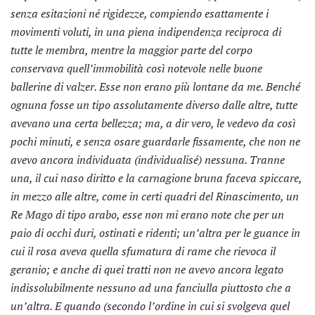
senza esitazioni né rigidezze, compiendo esattamente i
movimenti voluti, in una piena indipendenza reciproca di
tutte le membra, mentre la maggior parte del corpo
conservava quell’immobilità così notevole nelle buone
ballerine di valzer. Esse non erano più lontane da me. Benché
ognuna fosse un tipo assolutamente diverso dalle altre, tutte
avevano una certa bellezza; ma, a dir vero, le vedevo da così
pochi minuti, e senza osare guardarle fissamente, che non ne
avevo ancora individuata (
individualisé) nessuna. Tranne
una, il cui naso diritto e la carnagione bruna faceva spiccare,
in mezzo alle altre, come in certi quadri del Rinascimento, un
Re Mago di tipo arabo, esse non mi erano note che per un
paio di occhi duri, ostinati e ridenti; un’altra per le guance in
cui il rosa aveva quella sfumatura di rame che rievoca il
geranio; e anche di quei tratti non ne avevo ancora legato
indissolubilmente nessuno ad una fanciulla piuttosto che a
un’altra. E quando (secondo l’ordine in cui si svolgeva quel