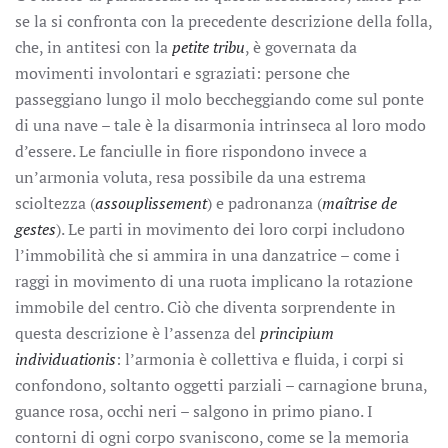
se la si confronta con la precedente descrizione della folla,
che, in antitesi con la
petite tribu
, è governata da
movimenti involontari e sgraziati: persone che
passeggiano lungo il molo beccheggiando come sul ponte
di una nave – tale è la disarmonia intrinseca al loro modo
d’essere. Le fanciulle in fiore rispondono invece a
un’armonia voluta, resa possibile da una estrema
scioltezza (
assouplissement
) e padronanza (
maîtrise de
gestes
). Le parti in movimento dei loro corpi includono
l’immobilità che si ammira in una danzatrice – come i
raggi in movimento di una ruota implicano la rotazione
immobile del centro. Ciò che diventa sorprendente in
questa descrizione è l’assenza del
principium
individuationis
: l’armonia è collettiva e fluida, i corpi si
confondono, soltanto oggetti parziali – carnagione bruna,
guance rosa, occhi neri – salgono in primo piano. I
contorni di ogni corpo svaniscono, come se la memoria