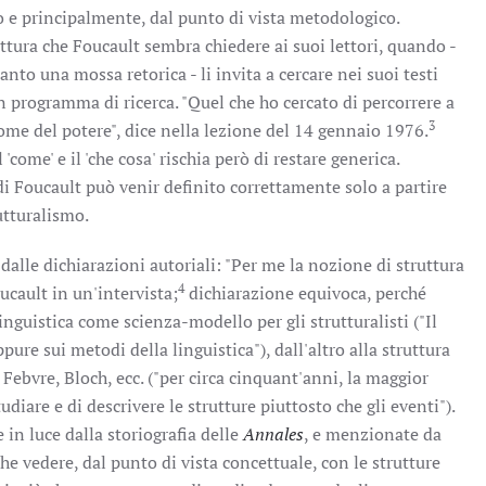
o e principalmente, dal punto di vista metodologico.
lettura che Foucault sembra chiedere ai suoi lettori, quando -
nto una mossa retorica - li invita a cercare nei suoi testi
 programma di ricerca. "Quel che ho cercato di percorrere a
3
'come del potere", dice nella lezione del 14 gennaio 1976.
'come' e il 'che cosa' rischia però di restare generica.
 Foucault può venir definito correttamente solo a partire
utturalismo.
dalle dichiarazioni autoriali: "Per me la nozione di struttura
4
ucault in un'intervista;
dichiarazione equivoca, perché
linguistica come scienza-modello per gli strutturalisti ("Il
e sui metodi della linguistica"), dall'altro alla struttura
 Febvre, Bloch, ecc. ("per circa cinquant'anni, la maggior
tudiare e di descrivere le strutture piuttosto che gli eventi").
in luce dalla storiografia delle
Annales
, e menzionate da
 vedere, dal punto di vista concettuale, con le strutture