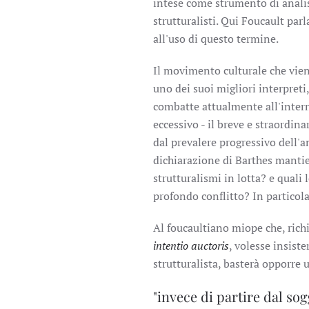
intese come strumento di analis
strutturalisti. Qui Foucault par
all'uso di questo termine.
Il movimento culturale che vi
uno dei suoi migliori interpreti,
combatte attualmente all'intern
eccessivo - il breve e straordina
dal prevalere progressivo dell'an
dichiarazione di Barthes mantien
strutturalismi in lotta? e quali 
profondo conflitto? In particola
Al foucaultiano miope che, rich
intentio auctoris
, volesse insist
strutturalista, basterà opporr
"invece di partire dal so