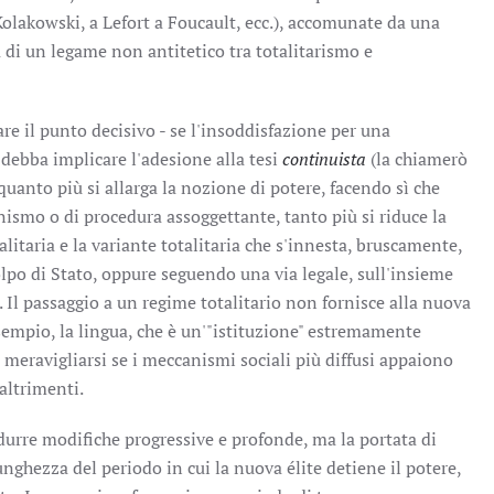
Kolakowski, a Lefort a Foucault, ecc.), accomunate da una
di un legame non antitetico tra totalitarismo e
re il punto decisivo - se l'insoddisfazione per una
 debba implicare l'adesione alla tesi
continuista
(la chiamerò
i, quanto più si allarga la nozione di potere, facendo sì che
nismo o di procedura assoggettante, tanto più si riduce la
alitaria e la variante totalitaria che s'innesta, bruscamente,
lpo di Stato, oppure seguendo una via legale, sull'insieme
i. Il passaggio a un regime totalitario non fornisce alla nuova
esempio, la lingua, che è un'"istituzione" estremamente
meravigliarsi se i meccanismi sociali più diffusi appaiono
altrimenti.
durre modifiche progressive e profonde, ma la portata di
unghezza del periodo in cui la nuova élite detiene il potere,