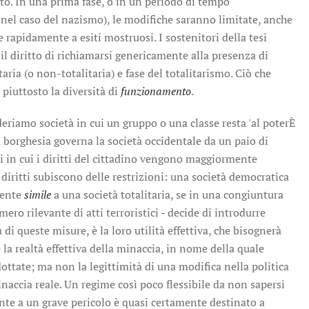
to. In una prima fase, o in un periodo di tempo
el caso del nazismo), le modifiche saranno limitate, anche
e rapidamente a esiti mostruosi. I sostenitori della tesi
 diritto di richiamarsi genericamente alla presenza di
taria (o non-totalitaria) e fase del totalitarismo. Ciò che
 piuttosto la diversità di
funzionamento
.
deriamo società in cui un gruppo o una classe resta 'al poterÈ
borghesia governa la società occidentale da un paio di
odi in cui i diritti del cittadino vengono maggiormente
i diritti subiscono delle restrizioni: una società democratica
mente
simile
a una società totalitaria, se in una congiuntura
ro rilevante di atti terroristici - decide di introdurre
à di queste misure, è la loro utilità effettiva, che bisognerà
la realtà effettiva della minaccia, in nome della quale
tate; ma non la legittimità di una modifica nella politica
minaccia reale. Un regime così poco flessibile da non sapersi
nte a un grave pericolo è quasi certamente destinato a