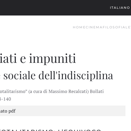
ITALIANO
HOME
CINEMA
FILOSOFIA
LE
ati e impuniti
 sociale dell'indisciplina
alitarismo” (a cura di Massimo Recalcati) Bollati
18-140
mato pdf