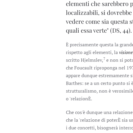
elementi che sarebbero pr
localizzabili, si dovrebbe 
vedere come sia questa s
quali essa verte" (DS, 44).
È precisamente questa la grande 
rispetto agli elementi, la
visione
7
scritto Hjelmslev,
e non si potr
che Foucault riproponga nel 197
appare dunque estremamente sign
Barthes: se a un certo punto si 
strutturalismo, non è verosimile
o 'relazionÈ.
Che cos'è dunque una relazione
che la 'relazione di poterÈ sia u
i due concetti, bisognerà interr