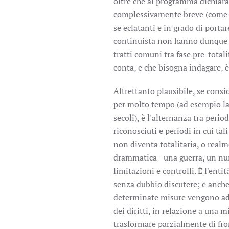
oltre che al programma dichiara
complessivamente breve (come n
se eclatanti e in grado di portar
continuista non hanno dunque il
tratti comuni tra fase pre-totali
conta, e che bisogna indagare, è
Altrettanto plausibile, se consi
per molto tempo (ad esempio la 
secoli), è l'alternanza tra peri
riconosciuti e periodi in cui tal
non diventa totalitaria, o real
drammatica - una guerra, un nume
limitazioni e controlli. È l'entit
senza dubbio discutere; e anche 
determinate misure vengono adot
dei diritti, in relazione a una 
trasformare parzialmente di fro