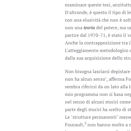
esaminare queste tesi, anzitutt
D'altronde, è questo il tipo di 
con una elusività che non è solta
non una
teoria
del potere, ma un
partire dal 1970-71, è stato il 
Anche la contrapposizione tra il 
L'atteggiamento metodologico di
dalla sua acquisizione dello str
Non bisogna lasciarsi depistare 
non ha alcun senso", afferma Fo
sembra riferirsi da un lato alla 
mio programma non si basa neppur
nel senso di alcuni storici come
parte degli storici ha scelto di s
Le "strutture permanenti" messe 
5
Foucault,
non hanno molto a che