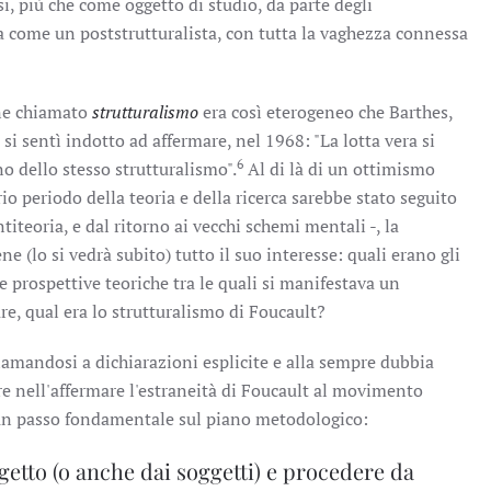
i, più che come oggetto di studio, da parte degli
la come un poststrutturalista, con tutta la vaghezza connessa
ene chiamato
strutturalismo
era così eterogeneo che Barthes,
 si sentì indotto ad affermare, nel 1968: "La lotta vera si
6
o dello stesso strutturalismo".
Al di là di un ottimismo
rio periodo della teoria e della ricerca sarebbe stato seguito
titeoria, e dal ritorno ai vecchi schemi mentali -, la
e (lo si vedrà subito) tutto il suo interesse: quali erano gli
le prospettive teoriche tra le quali si manifestava un
re, qual era lo strutturalismo di Foucault?
iamandosi a dichiarazioni esplicite e alla sempre dubbia
ere nell'affermare l'estraneità di Foucault al movimento
e un passo fondamentale sul piano metodologico:
ggetto (o anche dai soggetti) e procedere da