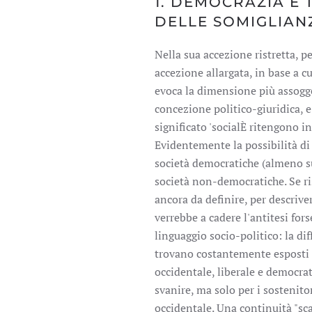
1. DEMOCRAZIA E 
DELLE SOMIGLIAN
Nella sua accezione ristretta, p
accezione allargata, in base a 
evoca la dimensione più assogge
concezione politico-giuridica, e
significato 'socialÈ ritengono in
Evidentemente la possibilità di
società democratiche (almeno su
società non-democratiche. Se ris
ancora da definire, per descrive
verrebbe a cadere l'antitesi for
linguaggio socio-politico: la diff
trovano costantemente esposti a
occidentale, liberale e democra
svanire, ma solo per i sostenitor
occidentale. Una continuità "sc