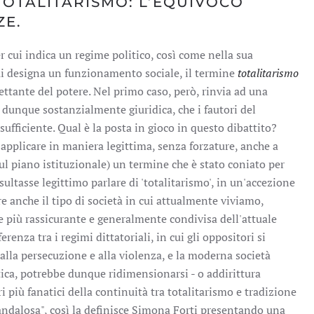
TOTALITARISMO: L’EQUIVOCO
ZE.
er cui indica un regime politico, così come nella sua
cui designa un funzionamento sociale, il termine
totalitarismo
ttante del potere. Nel primo caso, però, rinvia ad una
 dunque sostanzialmente giuridica, che i fautori del
sufficiente. Qual è la posta in gioco in questo dibattito?
 applicare in maniera legittima, senza forzature, anche a
l piano istituzionale) un termine che è stato coniato per
ultasse legittimo parlare di 'totalitarismo', in un'accezione
re anche il tipo di società in cui attualmente viviamo,
se più rassicurante e generalmente condivisa dell'attuale
erenza tra i regimi dittatoriali, in cui gli oppositori si
lla persecuzione e alla violenza, e la moderna società
tica, potrebbe dunque ridimensionarsi - o addirittura
i più fanatici della continuità tra totalitarismo e tradizione
andalosa", così la definisce Simona Forti presentando una