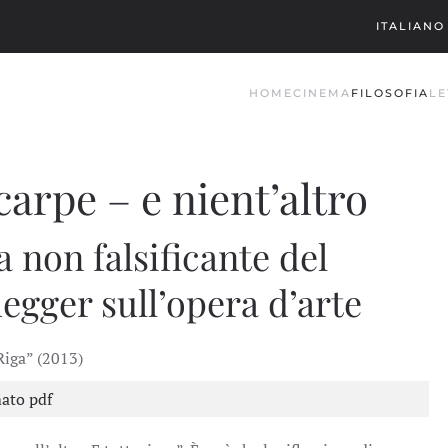
ITALIANO
HOME
CINEMA
FILOSOFIA
LE
carpe – e nient’altro
a non falsificante del
egger sull’opera d’arte
Riga” (2013)
mato pdf