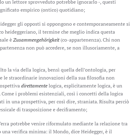
solo un lettore sprovveduto potrebbe ignorarlo -, questi
ignificato empirico (ontico) quotidiano;
Heidegger gli opposti si oppongono e contemporaneamente si
ico heideggeriano, il termine che meglio indica questa
sale è
Zusammengehörigkeit
(co-appartenenza). Chi non
ppartenenza non può accedere, se non illusoriamente, a
to la via della logica, bensì quella dell’ontologia, per
e le straordinarie innovazioni della sua filosofia non
rospettiva
direttamente
logica, esplicitamente logica, è un
 Come i problemi esistenziali, così i concetti della logica
ti in una prospettiva, per così dire, straniata. Risulta perciò
ssicale di trasposizione e deciframento;
a Terra potrebbe venire riformulato mediante la relazione tra
 una verifica minima: il Mondo, dice Heidegger, è il