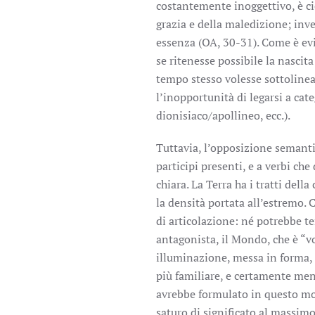
costantemente inoggettivo, è ciò
grazia e della maledizione; inv
essenza (OA, 30-31). Come è evi
se ritenesse possibile la nascita
tempo stesso volesse sottoline
l’inopportunità di legarsi a cat
dionisiaco/apollineo, ecc.).
Tuttavia, l’opposizione semanti
participi presenti, e a verbi che
chiara. La Terra ha i tratti dell
la densità portata all’estremo. 
di articolazione: né potrebbe t
antagonista, il Mondo, che è “vo
illuminazione, messa in forma, 
più familiare, e certamente men
avrebbe formulato in questo mo
saturo di significato al massimo