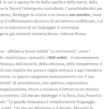
 in cui si aprono le vie della nascita e della morte, della
ece la Terra è l’emergente-custodente, l’autochiudentesi per
dente, Heidegger fa ricorso a un lessico
non teoretico
, come
 (o il rafforzamento decisivo) di un’estetica conflittuale, e al
are la mancanza di un linguaggio. E comunque
egorie già esistenti (materia/forma, informe/forma,
ca – affidata a forme verbali “in movimento”, come i
 de-cosalizzano i sostantivi (
Welt weltet
) – è estremamente
a chiusura, dell’oscurità, della reticenza, della compattezza: è
Ciò non implica che possa o voglia sottrarsi a ogni tentativo
entarlo, in quanto congiunta essenzialmente con il suo
lontà” di articolazione, cioè apertura, esposizione,
organizzazione. Provo a condurre il lettore su un terreno
o ermetico. Ciò che per Heidegger è la Terra, Ezra Pound lo
do: “La grande letteratura è semplicemente linguaggio
 grado”. Ciò che per Heidegger è il Mondo, Šklovskij lo