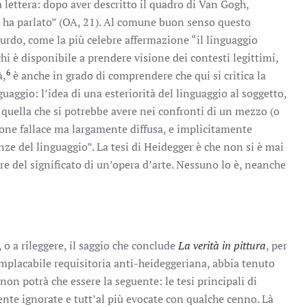
 lettera: dopo aver descritto il quadro di Van Gogh,
e ha parlato” (OA, 21). Al comune buon senso questo
urdo, come la più celebre affermazione “il linguaggio
hi è disponibile a prendere visione dei contesti legittimi,
6
à,
è anche in grado di comprendere che qui si critica la
aggio: l’idea di una esteriorità del linguaggio al soggetto,
quella che si potrebbe avere nei confronti di un mezzo (o
ione fallace ma largamente diffusa, e implicitamente
nze del linguaggio”. La tesi di Heidegger è che non si è mai
re del significato di un’opera d’arte. Nessuno lo è, neanche
 o a rileggere, il saggio che conclude
La verità in pittura
, per
 implacabile requisitoria anti-heideggeriana, abbia tenuto
 non potrà che essere la seguente: le tesi principali di
e ignorate e tutt’al più evocate con qualche cenno. Là