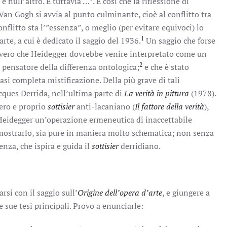
 null’altro. E tuttavia …”. È così che la riflessione di
Van Gogh si avvia al punto culminante, cioè al conflitto tra
nflitto sta l’”essenza”, o meglio (per evitare equivoci) lo
1
rte, a cui è dedicato il saggio del 1936.
Un saggio che forse
 vero che Heidegger dovrebbe venire interpretato come un
2
l pensatore della differenza ontologica;
e che è stato
asi completa mistificazione. Della più grave di tali
cques Derrida, nell’ultima parte di
La verità in pittura
(1978).
ero e proprio
sottisier
anti-lacaniano (
Il fattore della verità
),
 Heidegger un’operazione ermeneutica di inaccettabile
 mostrarlo, sia pure in maniera molto schematica; non senza
enza, che ispira e guida il
sottisier
derridiano.
rsi con il saggio sull’
Origine dell’opera d’arte
, e giungere a
 sue tesi principali. Provo a enunciarle: