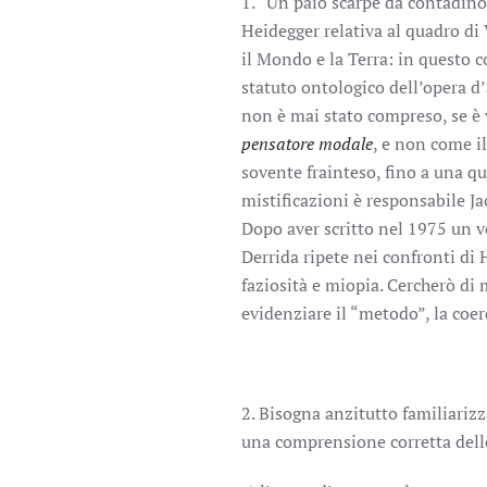
1. “Un paio scarpe da contadino e
Heidegger relativa al quadro di 
il Mondo e la Terra: in questo co
statuto ontologico dell’opera d’a
non è mai stato compreso, se è
pensatore modale
, e non come i
sovente frainteso, fino a una qu
mistificazioni è responsabile Ja
Dopo aver scritto nel 1975 un v
Derrida ripete nei confronti di
faziosità e miopia. Cercherò di
evidenziare il “metodo”, la coer
2. Bisogna anzitutto familiarizza
una comprensione corretta delle