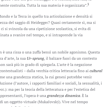
3
mente costruita. Tutta la sua materia è organizzata”.
Mondo e la Terra in quello tra articolazione e densità si
chezza del saggio di Heidegger? Quasi certamente sì, ma si
i si svincola da una ripetizione scolastica, si evita di
nata a svanire nel tempo, e si intraprende la via
on è una rissa o una zuffa bensì un nobile agonismo. Questa
ra d’arte, la sua
Ur-sprung
, il balzare fuori da un contesto
on sarà più in grado di spiegarla. L’arte è la negazione
ntestualisti – dalla vecchia critica letteraria fino ai
cultural
me una grandezza statica, la cui genesi potrebbe venir
zione (l’autore, i rapporti familiari e sociali, la sessualità, i
ecc.): ma per la teoria della letteratura e per l’estetica del
appresentanti, l’opera è una
grandezza dinamica
. È la
di un oggetto virtuale (Mukařovský). Vive nel tempo