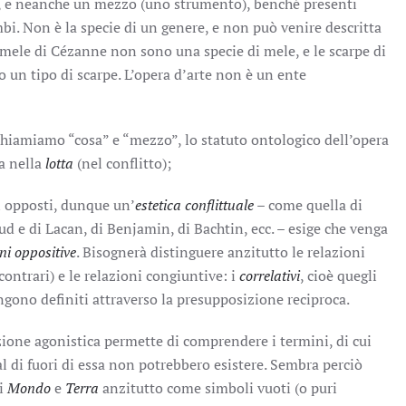
sa, e neanche un mezzo (uno strumento), benché presenti
bi. Non è la specie di un genere, e non può venire descritta
e mele di Cézanne non sono una specie di mele, e le scarpe di
un tipo di scarpe. L’opera d’arte non è un ente
chiamiamo “cosa” e “mezzo”, lo statuto ontologico dell’opera
ta nella
lotta
(nel conflitto);
li opposti, dunque un’
estetica conflittuale
– come quella di
ud e di Lacan, di Benjamin, di Bachtin, ecc. – esige che venga
oni oppositive
. Bisognerà distinguere anzitutto le relazioni
 contrari) e le relazioni congiuntive: i
correlativi
, cioè quegli
ngono definiti attraverso la presupposizione reciproca.
zione agonistica permette di comprendere i termini, di cui
 al di fuori di essa non potrebbero esistere. Sembra perciò
ni
Mondo
e
Terra
anzitutto come simboli vuoti (o puri