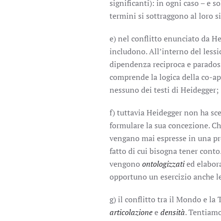
significanti): in ogni caso – e 
termini si sottraggono al loro s
e) nel conflitto enunciato da 
includono. All’interno del less
dipendenza reciproca e parados
comprende la logica della co-a
nessuno dei testi di Heidegger;
f) tuttavia Heidegger non ha scel
formulare la sua concezione. Ch
vengano mai espresse in una p
fatto di cui bisogna tener conto.
vengono
ontologizzati
ed elabora
opportuno un esercizio anche le
g) il conflitto tra il Mondo e l
articolazione
e
densità
. Tentiamo