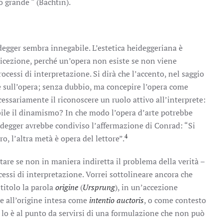
o grande “ (Bachtin).
degger sembra innegabile. L’estetica heideggeriana è
 ricezione, perché un’opera non esiste se non viene
cessi di interpretazione. Si dirà che l’accento, nel saggio
 sull’opera; senza dubbio, ma concepire l’opera come
ssariamente il riconoscere un ruolo attivo all’interprete:
bile il dinamismo? In che modo l’opera d’arte potrebbe
idegger avrebbe condiviso l’affermazione di Conrad: “Si
4
ro, l’altra metà è opera del lettore”.
tare se non in maniera indiretta il problema della verità –
cessi di interpretazione. Vorrei sottolineare ancora che
titolo la parola
origine
(
Ursprung
), in un’accezione
le all’origine intesa come
intentio auctoris
, o come contesto
 lo è al punto da servirsi di una formulazione che non può