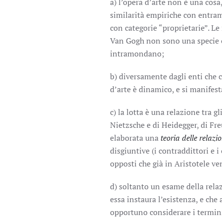
a) l’opera d’arte non è una co
similarità empiriche con entram
con categorie “proprietarie”. L
Van Gogh non sono una specie o 
intramondano;
b) diversamente dagli enti che 
d’arte è dinamico, e si manifes
c) la lotta è una relazione tra g
Nietzsche e di Heidegger, di Fre
elaborata una
teoria delle relazi
disgiuntive (i contraddittori e i
opposti che già in Aristotele ve
d) soltanto un esame della rela
essa instaura l’esistenza, e che
opportuno considerare i termi