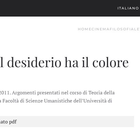
ITALIANO
HOME
CINEMA
FILOSOFIA
LE
l desiderio ha il colore
011. Argomenti presentati nel corso di Teoria della
a Facoltà di Scienze Umanistiche dell’Università di
mato pdf