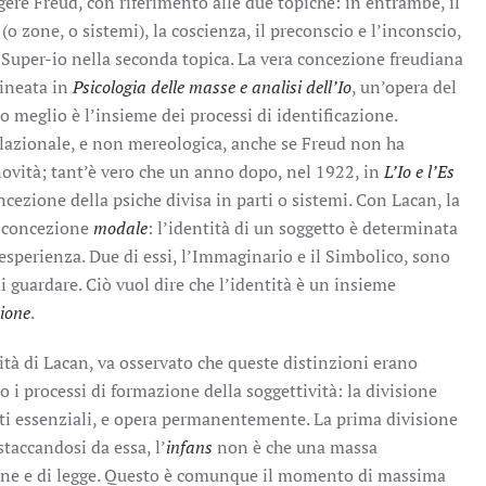
gere Freud, con riferimento alle due topiche: in entrambe, il
(o zone, o sistemi), la coscienza, il preconscio e l’inconscio,
 il Super-io nella seconda topica. La vera concezione freudiana
lineata in
Psicologia delle masse e analisi dell’Io
, un’opera del
 o meglio è l’insieme dei processi di identificazione.
elazionale, e non mereologica, anche se Freud non ha
ovità; tant’è vero che un anno dopo, nel 1922, in
L’Io e l’Es
cezione della psiche divisa in parti o sistemi. Con Lacan, la
a concezione
modale
: l’identità di un soggetto è determinata
’esperienza. Due di essi, l’Immaginario e il Simbolico, sono
 guardare. Ciò vuol dire che l’identità è un insieme
zione
.
lità di Lacan, va osservato che queste distinzioni erano
 i processi di formazione della soggettività: la divisione
i essenziali, e opera permanentemente. La prima divisione
staccandosi da essa, l’
infans
non è che una massa
ione e di legge. Questo è comunque il momento di massima