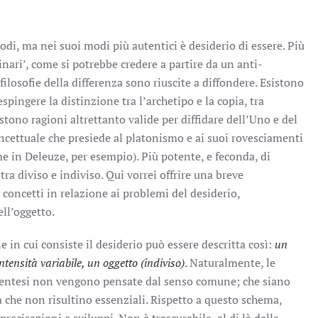
modi, ma nei suoi modi più autentici è desiderio di essere. Più
ginari’, come si potrebbe credere a partire da un anti-
filosofie della differenza sono riuscite a diffondere. Esistono
pingere la distinzione tra l’archetipo e la copia, tra
istono ragioni altrettanto valide per diffidare dell’Uno e del
oncettuale che presiede al platonismo e ai suoi rovesciamenti
e in Deleuze, per esempio). Più potente, e feconda, di
ra diviso e indiviso. Qui vorrei offrire una breve
concetti in relazione ai problemi del desiderio,
ell’oggetto.
e in cui consiste il desiderio può essere descritta così:
un
ntensità variabile, un oggetto (indiviso)
. Naturalmente, le
rentesi non vengono pensate dal senso comune; che siano
ca che non risultino essenziali. Rispetto a questo schema,