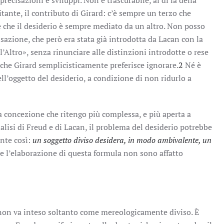
recisazioni e sviluppi. Non è trascurabile, al di là della
itante, il contributo di Girard: c’è sempre un terzo che
re che il desiderio è sempre mediato da un altro. Non posso
sazione, che però era stata già introdotta da Lacan con la
ll’Altro», senza rinunciare alle distinzioni introdotte o rese
 che Girard semplicisticamente preferisce ignorare.
2
Né è
ell’oggetto del desiderio, a condizione di non ridurlo a
a concezione che ritengo più complessa, e più aperta a
nalisi di Freud e di Lacan, il problema del desiderio potrebbe
nte così:
un soggetto diviso desidera, in modo ambivalente, un
e l’elaborazione di questa formula non sono affatto
o non va inteso soltanto come mereologicamente diviso. È