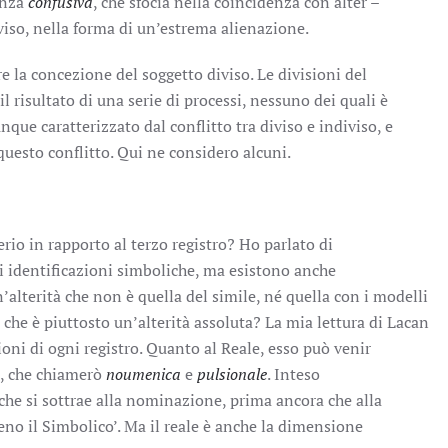
enza
confusiva
, che sfocia nella coincidenza con alter –
viso, nella forma di un’estrema alienazione.
re la concezione del soggetto diviso. Le divisioni del
 risultato di una serie di processi, nessuno dei quali è
nque caratterizzato dal conflitto tra diviso e indiviso, e
 questo conflitto. Qui ne considero alcuni.
erio in rapporto al terzo registro? Ho parlato di
i identificazioni simboliche, ma esistono anche
’alterità che non è quella del simile, né quella con i modelli
che è piuttosto un’alterità assoluta? La mia lettura di Lacan
sioni di ogni registro. Quanto al Reale, esso può venir
i, che chiamerò
noumenica
e
pulsionale
. Inteso
che si sottrae alla nominazione, prima ancora che alla
eno il Simbolico’. Ma il reale è anche la dimensione