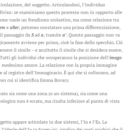
ticolazione, del soggetto. Articolandosi, l’individuo
 diviso: se esaminiamo questo processo non in rapporto alle
 come vuole un freudismo scolastico, ma come relazione tra
dem
e
alter
, potremo constatare una prima differenziazione,
il passaggio da
S
ad
a
, tramite
a’
. Questo passaggio non va
icamente avviene per primo, cioè la fase dello specchio. Ciò
essere il simile – e anzitutto il simile che si desidera essere,
Tutti gli individui che occuperanno la posizione dell’
imago
un medesimo amore. La relazione con la propria immagine
de al registro dell’Immaginario. È qui che si collocano, ad
on cui si identifica Emma Bovary.
rato sia come una zona (o un sistema), sia come una
eologico non è errato, ma risulta inferiore al punto di vista
getto appare articolato in due sistemi, l’Io e l’Es. La
’Ideale dell’Io (o Super-io), implica dei costi psichici che il