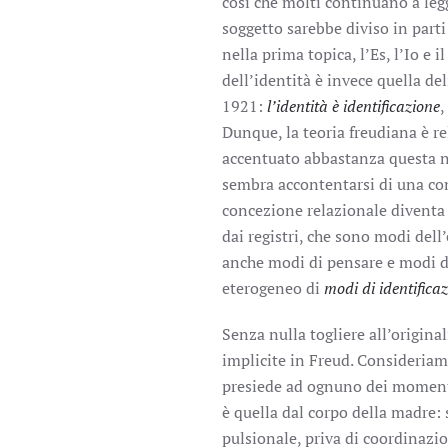
così che molti continuano a leg
soggetto sarebbe diviso in parti 
nella prima topica, l’Es, l’Io e
dell’identità è invece quella de
1921:
l’identità è identificazione
,
Dunque, la teoria freudiana è r
accentuato abbastanza questa n
sembra accontentarsi di una con
concezione relazionale divent
dai registri, che sono modi dell
anche modi di pensare e modi di
eterogeneo di
modi di identifica
Senza nulla togliere all’origina
implicite in Freud. Consideriamo
presiede ad ognuno dei moment
è quella dal corpo della madre: 
pulsionale, priva di coordinaz