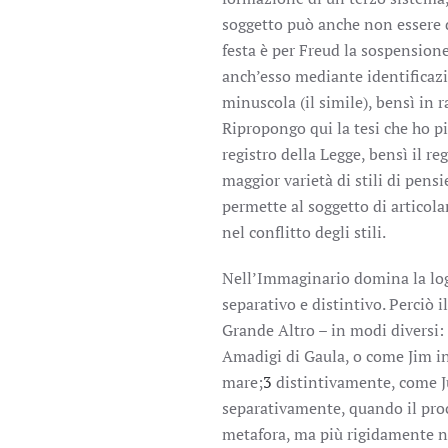
soggetto può anche non essere d
festa è per Freud la sospension
anch’esso mediante identificazi
minuscola (il simile), bensì in r
Ripropongo qui la tesi che ho pi
registro della Legge, bensì il re
maggior varietà di stili di pensi
permette al soggetto di articolar
nel conflitto degli stili.
Nell’Immaginario domina la logic
separativo e distintivo. Perciò i
Grande Altro – in modi diversi
Amadigi di Gaula, o come Jim in 
mare;
3
distintivamente, come J
separativamente, quando il proc
metafora, ma più rigidamente n