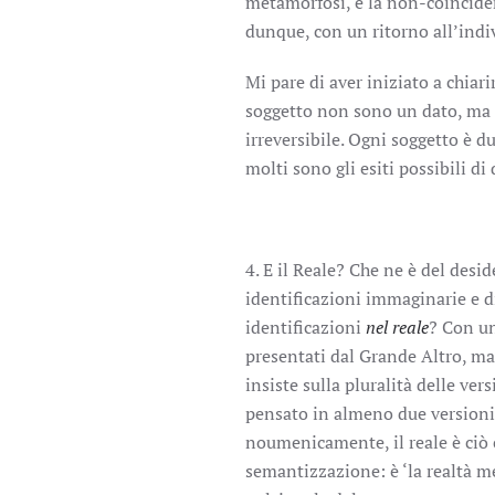
metamorfosi, e la non-coincid
dunque, con un ritorno all’indi
Mi pare di aver iniziato a chiari
soggetto non sono un dato, ma il
irreversibile. Ogni soggetto è du
molti sono gli esiti possibili di
4. E il Reale? Che ne è del desid
identificazioni immaginarie e d
identificazioni
nel reale
? Con un
presentati dal Grande Altro, ma 
insiste sulla pluralità delle ver
pensato in almeno due version
noumenicamente, il reale è ciò 
semantizzazione: è ‘la realtà m