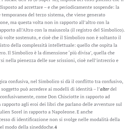
isposto ad accettare – e che periodicamente sospende: la
e temporanea del terzo sistema, che viene generato
one, ma questa volta non in rapporto all’altro con la
apporto all’Altro con la maiuscola (il registro del Simbolico).
ù volte sostenuto, e cioè che il Simbolico non è soltanto il
gistro della complessità intellettuale: quello che ospita la
ero. Il Simbolico è la dimensione ‘più divisa’, quella che
si nella pienezza delle sue scissioni, cioè nell’intreccio e
a confusiva, nel Simbolico si dà il conflitto tra confusivo,
l soggetto può accedere ai modelli di identità – l’
alter
del
: confusivamente, come Don Chisciotte in rapporto ad
rapporto agli eroi dei libri che parlano delle avventure sul
ulien Sorel in rapporto a Napoleone. E anche
esso di identificazione non si svolge nelle modalità della
el modo della sineddoche.
4