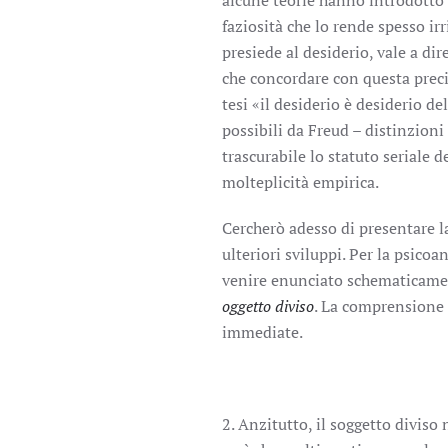
alcune teorie hanno introdotto p
faziosità che lo rende spesso irr
presiede al desiderio, vale a di
che concordare con questa preci
tesi «il desiderio è desiderio de
possibili da Freud – distinzioni
trascurabile lo statuto seriale d
molteplicità empirica.
Cercherò adesso di presentare l
ulteriori sviluppi. Per la psicoa
venire enunciato schematicame
oggetto diviso
. La comprensione 
immediate.
2. Anzitutto, il soggetto divis