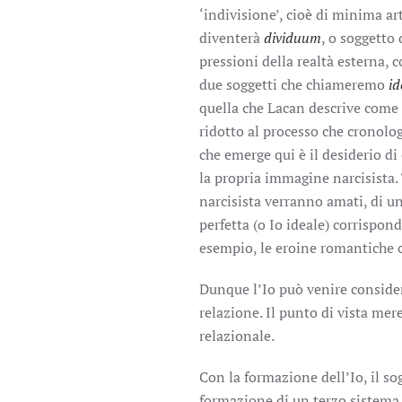
‘indivisione’, cioè di minima ar
diventerà
dividuum
, o soggetto
pressioni della realtà esterna,
due soggetti che chiameremo
i
quella che Lacan descrive come 
ridotto al processo che cronolog
che emerge qui è il desiderio di 
la propria immagine narcisista. 
narcisista verranno amati, di 
perfetta (o Io ideale) corrispon
esempio, le eroine romantiche c
Dunque l’Io può venire conside
relazione. Il punto di vista mer
relazionale.
Con la formazione dell’Io, il sog
formazione di un terzo sistema, l