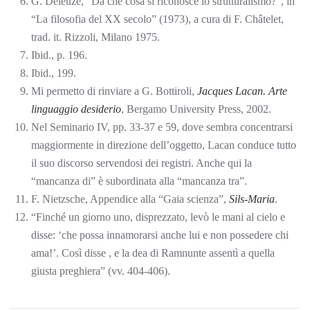
G. Deleuze, “Da che cosa si riconosce lo strutturalismo?”, in
“La filosofia del XX secolo” (1973), a cura di F. Châtelet,
trad. it. Rizzoli, Milano 1975.
Ibid., p. 196.
Ibid., 199.
Mi permetto di rinviare a G. Bottiroli,
Jacques Lacan. Arte
linguaggio desiderio
, Bergamo University Press, 2002.
Nel Seminario IV, pp. 33-37 e 59, dove sembra concentrarsi
maggiormente in direzione dell’oggetto, Lacan conduce tutto
il suo discorso servendosi dei registri. Anche qui la
“mancanza di” è subordinata alla “mancanza tra”.
F. Nietzsche, Appendice alla “Gaia scienza”,
Sils-Maria
.
“Finché un giorno uno, disprezzato, levò le mani al cielo e
disse: ‘che possa innamorarsi anche lui e non possedere chi
ama!’. Così disse , e la dea di Ramnunte assentì a quella
giusta preghiera” (vv. 404-406).