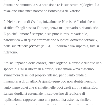
durata e soprattutto la sua scansione (e la sua struttura) logica. La
relazione istantanea nasconde l’ontologia di Narciso.
2. Nel racconto di Ovidio, inizialmente Narciso è “colui che non
si riflette”: egli suscita l’amore, senza mai provarlo o ricambiarlo.
E poiché l’amore è sempre, e sia pure in misura variabile,
narcisistico – su quest’affermazione o ipotesi dovremo tornare -,
1
nella sua “
tenera forma
” (v.354)
, indurita dalla superbia, tutti si
riflettono.
Sto sviluppando delle conseguenze logiche. Narciso è dunque uno
specchio. Chi si riflette in Narciso, s’innamora – ma ciascuno
s’innamora di sé, del proprio riflesso, per quanto creda di
innamorarsi di un altro. A questo equivoco non sfugge nessuno;
tanto meno colei che si riflette nelle voci degli altri, la ninfa Eco.
La sua duplicità essenziale, il suo destino di replica e di
replicazione, rappresentano una possibilità estrema, simile e