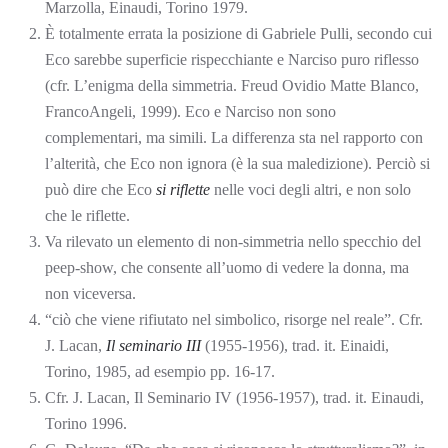
Marzolla, Einaudi, Torino 1979.
È totalmente errata la posizione di Gabriele Pulli, secondo cui
Eco sarebbe superficie rispecchiante e Narciso puro riflesso
(cfr. L’enigma della simmetria. Freud Ovidio Matte Blanco,
FrancoAngeli, 1999). Eco e Narciso non sono
complementari, ma simili. La differenza sta nel rapporto con
l’alterità, che Eco non ignora (è la sua maledizione). Perciò si
può dire che Eco
si riflette
nelle voci degli altri, e non solo
che le riflette.
Va rilevato un elemento di non-simmetria nello specchio del
peep-show, che consente all’uomo di vedere la donna, ma
non viceversa.
“ciò che viene rifiutato nel simbolico, risorge nel reale”. Cfr.
J. Lacan,
Il seminario III
(1955-1956), trad. it. Einaidi,
Torino, 1985, ad esempio pp. 16-17.
Cfr. J. Lacan, Il Seminario IV (1956-1957), trad. it. Einaudi,
Torino 1996.