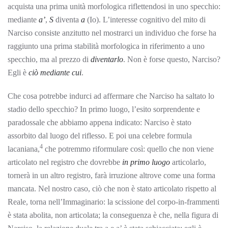
acquista una prima unità morfologica riflettendosi in uno specchio:
mediante
a’
,
S
diventa
a
(Io). L’interesse cognitivo del mito di
Narciso consiste anzitutto nel mostrarci un individuo che forse ha
raggiunto una prima stabilità morfologica in riferimento a uno
specchio, ma al prezzo di
diventarlo
. Non è forse questo, Narciso?
Egli è
ciò mediante cui
.
Che cosa potrebbe indurci ad affermare che Narciso ha saltato lo
stadio dello specchio? In primo luogo, l’esito sorprendente e
paradossale che abbiamo appena indicato: Narciso è stato
assorbito dal luogo del riflesso. E poi una celebre formula
4
lacaniana,
che potremmo riformulare così: quello che non viene
articolato nel registro che dovrebbe
in primo luogo
articolarlo,
tornerà in un altro registro, farà irruzione altrove come una forma
mancata. Nel nostro caso, ciò che non è stato articolato rispetto al
Reale, torna nell’Immaginario: la scissione del corpo-in-frammenti
è stata abolita, non articolata; la conseguenza è che, nella figura di