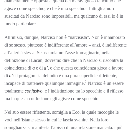
diametralmente opposta a quella del meraviglioso fanciullo che
agisce come specchio, e che è uno specchio. Tutti gli amori
suscitati da Narciso sono impossibili, ma qualcuno di essi lo è in
modo particolare.
All’inizio, dunque, Narciso non è “narcisista”. Non è innamorato
di se stesso, piuttosto è indifferente all’amore – anzi, è indifferente
all’alterità stessa. Se assumiamo l’asse immaginario, nella
definizione di Lacan, dovremo dire che in Narciso si riscontra la
coincidenza di
a
e di
a’
, e che questa coincidenza gioca a favore
di
a’
: il protagonista del mito è una pura superficie riflettente,
2
incapace di trattenere qualunque immagine.
Narciso è un essere
totalmente
confusivo
, è l’indistinzione tra lo specchio e il riflesso,
ma in questa confusione egli agisce come specchio.
Nel suo essere riflettente, somiglia a Eco, la quale raccoglie le
voci nell’istante stesso in cui le lascia svanire. Nella loro
somiglianza si manifesta l’abisso di una relazione mancata: i più