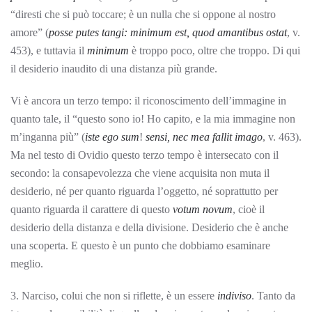
“diresti che si può toccare; è un nulla che si oppone al nostro
amore” (
posse putes tangi: minimum est, quod amantibus ostat
, v.
453), e tuttavia il
minimum
è troppo poco, oltre che troppo. Di qui
il desiderio inaudito di una distanza più grande.
Vi è ancora un terzo tempo: il riconoscimento dell’immagine in
quanto tale, il “questo sono io! Ho capito, e la mia immagine non
m’inganna più” (
iste ego sum
!
sensi, nec mea fallit imago
, v. 463).
Ma nel testo di Ovidio questo terzo tempo è intersecato con il
secondo: la consapevolezza che viene acquisita non muta il
desiderio, né per quanto riguarda l’oggetto, né soprattutto per
quanto riguarda il carattere di questo
votum novum
, cioè il
desiderio della distanza e della divisione. Desiderio che è anche
una scoperta. E questo è un punto che dobbiamo esaminare
meglio.
3. Narciso, colui che non si riflette, è un essere
indiviso
. Tanto da