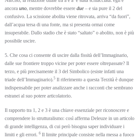
Narciso, la relazione duale tra a e a’ è stata schiacciata: egli è
ancora
uno
, mentre dovrebbe essere
due
– e sia pure il 2 del
confusivo. La scissione abolita viene ritrovata, arriva “da fuori”,
dall’acqua tersa di una fonte, ma si presenta ormai come
insuperabile. Dallo stadio che è stato “saltato” o abolito, non è più
possibile uscire.
5. Che cosa ci consente di uscire dalla fissità dell’Immaginario,
dalle sue frontiere troppo vicine per poter essere oltrepassate? Il
terzo, e più precisamente il 3 del Simbolico (esiste infatti una
5
triade dell’Immaginario).
Il riferimento a questa Terzità è dunque
indispensabile per poter analizzare anche i racconti che sembrano
estranei al suo potere articolatorio.
Il rapporto tra 1, 2 e 3 è una chiave essenziale per riconoscere e
comprendere lo strutturalismo: così afferma Deleuze in un articolo
di grande intelligenza, di cui però bisogna saper individuare i
6
limiti e gli errori.
Il limite principale consiste nella messa a fuoco