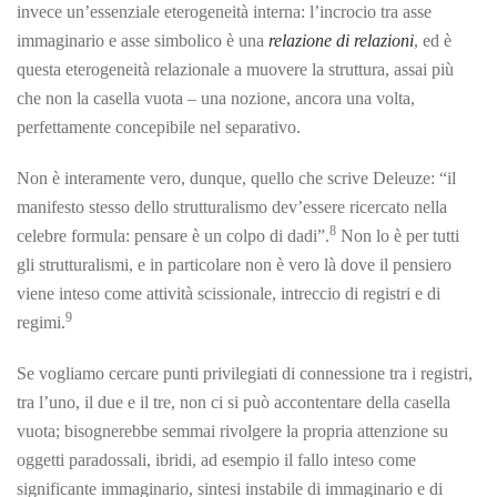
invece un’essenziale eterogeneità interna: l’incrocio tra asse
immaginario e asse simbolico è una
relazione di relazioni
, ed è
questa eterogeneità relazionale a muovere la struttura, assai più
che non la casella vuota – una nozione, ancora una volta,
perfettamente concepibile nel separativo.
Non è interamente vero, dunque, quello che scrive Deleuze: “il
manifesto stesso dello strutturalismo dev’essere ricercato nella
8
celebre formula: pensare è un colpo di dadi”.
Non lo è per tutti
gli strutturalismi, e in particolare non è vero là dove il pensiero
viene inteso come attività scissionale, intreccio di registri e di
9
regimi.
Se vogliamo cercare punti privilegiati di connessione tra i registri,
tra l’uno, il due e il tre, non ci si può accontentare della casella
vuota; bisognerebbe semmai rivolgere la propria attenzione su
oggetti paradossali, ibridi, ad esempio il fallo inteso come
significante immaginario, sintesi instabile di immaginario e di