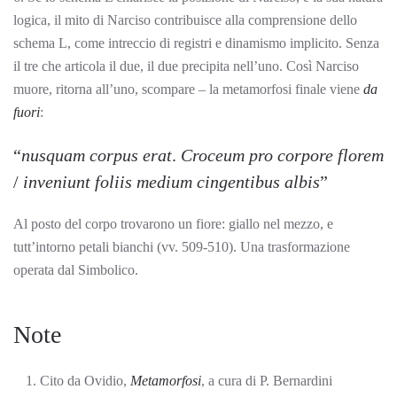
logica, il mito di Narciso contribuisce alla comprensione dello
schema L, come intreccio di registri e dinamismo implicito. Senza
il tre che articola il due, il due precipita nell’uno. Così Narciso
muore, ritorna all’uno, scompare – la metamorfosi finale viene
da
fuori
:
“
nusquam corpus erat
.
Croceum pro corpore florem
/
inveniunt foliis medium cingentibus albis
”
Al posto del corpo trovarono un fiore: giallo nel mezzo, e
tutt’intorno petali bianchi (vv. 509-510). Una trasformazione
operata dal Simbolico.
Note
Cito da Ovidio,
Metamorfosi
, a cura di P. Bernardini