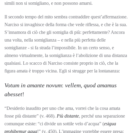
simili non si somigliano, e non possono amarsi.
Il secondo tempo del mito sembra contraddire quest’affermazione.
Narciso si invaghisce della forma che vede riflessa, e che è la sua.
S’innamora di ciò che gli somiglia di più: perfettamente? Ancora
una volta, nella somiglianza – e nella più perfetta delle
somiglianze - si fa strada l’impossibile. In un certo senso, e
almeno virtualmente, la somiglianza è l’abolizione di una distanza
qualsiasi. Lo scacco di Narciso consiste proprio in ciò, che la
figura amata è troppo vicina. Egli si strugge per la lontananza:
Votum in amante novum
:
vellem, quod amamus
abesset
!
“Desiderio inaudito per uno che ama, vorrei che la cosa amata
fosse più distante” (v. 468).
Più distante
, perché una separazione
comunque esiste: “ci divide un sottile velo d’acqua” (
esigua
prohibemur aqua
!” (v. 450). L’immagine vorrebbe essere presa: