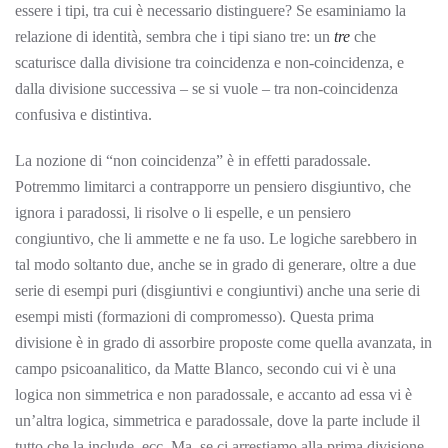
essere i tipi, tra cui è necessario distinguere? Se esaminiamo la
relazione di identità, sembra che i tipi siano tre: un
tre
che
scaturisce dalla divisione tra coincidenza e non-coincidenza, e
dalla divisione successiva – se si vuole – tra non-coincidenza
confusiva e distintiva.
La nozione di “non coincidenza” è in effetti paradossale.
Potremmo limitarci a contrapporre un pensiero disgiuntivo, che
ignora i paradossi, li risolve o li espelle, e un pensiero
congiuntivo, che li ammette e ne fa uso. Le logiche sarebbero in
tal modo soltanto due, anche se in grado di generare, oltre a due
serie di esempi puri (disgiuntivi e congiuntivi) anche una serie di
esempi misti (formazioni di compromesso). Questa prima
divisione è in grado di assorbire proposte come quella avanzata, in
campo psicoanalitico, da Matte Blanco, secondo cui vi è una
logica non simmetrica e non paradossale, e accanto ad essa vi è
un’altra logica, simmetrica e paradossale, dove la parte include il
tutto che la include, ecc. Ma, se ci arrestiamo alla prima divisione,