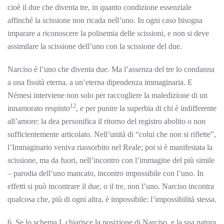
cioè il due che diventa tre, in quanto condizione essenziale
affinché la scissione non ricada nell’uno. In ogni caso bisogna
imparare a riconoscere la polisemia delle scissioni, e non si deve
assimilare la scissione dell’uno con la scissione del due.
Narciso è l’uno che diventa due. Ma l’assenza del tre lo condanna
a una fissità eterna, a un’eterna dipendenza immaginaria. E
Némesi interviene non solo per raccogliere la maledizione di un
12
innamorato respinto
, e per punire la superbia di chi è indifferente
all’amore: la dea personifica il ritorno del registro abolito o non
sufficientemente articolato. Nell’unità di “colui che non si riflette”,
l’Immaginario veniva riassorbito nel Reale; poi si è manifestata la
scissione, ma da fuori, nell’incontro con l’immagine del più simile
– parodia dell’uno mancato, incontro impossibile con l’uno. In
effetti si può incontrare il due, o il tre, non l’uno. Narciso incontra
qualcosa che, più di ogni altra, è impossibile: l’impossibilità stessa.
6. Se lo schema L chiarisce la posizione di Narciso, e la sua natura