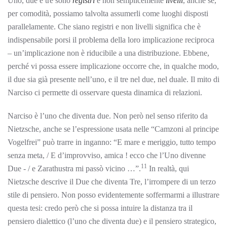
Uno, due e tre sono
registri
e non semplicemente
livelli
, anche se,
per comodità, possiamo talvolta assumerli come luoghi disposti
parallelamente. Che siano registri e non livelli significa che è
indispensabile porsi il problema della loro implicazione reciproca
– un’implicazione non è riducibile a una distribuzione. Ebbene,
perché vi possa essere implicazione occorre che, in qualche modo,
il due sia già presente nell’uno, e il tre nel due, nel duale. Il mito di
Narciso ci permette di osservare questa dinamica di relazioni.
Narciso è l’uno che diventa due. Non però nel senso riferito da
Nietzsche, anche se l’espressione usata nelle “Camzoni al principe
Vogelfrei” può trarre in inganno: “E mare e meriggio, tutto tempo
senza meta, / E d’improvviso, amica ! ecco che l’Uno divenne
11
Due - / e Zarathustra mi passò vicino …”.
In realtà, qui
Nietzsche descrive il Due che diventa Tre, l’irrompere di un terzo
stile di pensiero. Non posso evidentemente soffermarmi a illustrare
questa tesi: credo però che si possa intuire la distanza tra il
pensiero dialettico (l’uno che diventa due) e il pensiero strategico,