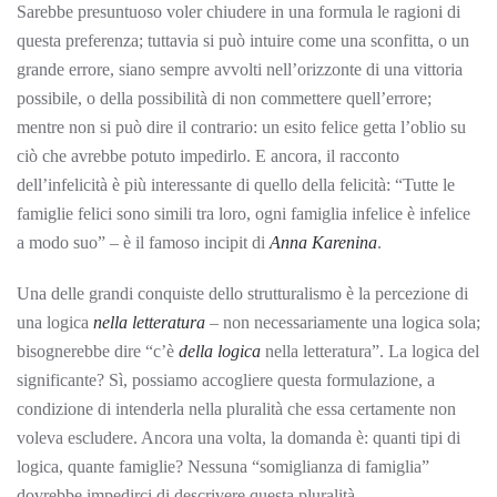
Sarebbe presuntuoso voler chiudere in una formula le ragioni di
questa preferenza; tuttavia si può intuire come una sconfitta, o un
grande errore, siano sempre avvolti nell’orizzonte di una vittoria
possibile, o della possibilità di non commettere quell’errore;
mentre non si può dire il contrario: un esito felice getta l’oblio su
ciò che avrebbe potuto impedirlo. E ancora, il racconto
dell’infelicità è più interessante di quello della felicità: “Tutte le
famiglie felici sono simili tra loro, ogni famiglia infelice è infelice
a modo suo” – è il famoso incipit di
Anna Karenina
.
Una delle grandi conquiste dello strutturalismo è la percezione di
una logica
nella letteratura
– non necessariamente una logica sola;
bisognerebbe dire “c’è
della logica
nella letteratura”. La logica del
significante? Sì, possiamo accogliere questa formulazione, a
condizione di intenderla nella pluralità che essa certamente non
voleva escludere. Ancora una volta, la domanda è: quanti tipi di
logica, quante famiglie? Nessuna “somiglianza di famiglia”
dovrebbe impedirci di descrivere questa pluralità.