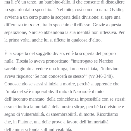
ma lì c’è un terzo, un bambino-fallo, il che consente di distogliere
3
lo sguardo dallo specchio.
Nel mito, così come lo narra Ovidio,
avviene a un certo punto la scoperta della divisione: si apre una
differenza tra
a
e
a’
, tra lo specchio e il riflesso. Grazie a questa
separazione, Narciso abbandona la sua identità non riflessiva. Per
la prima volta, anche lui si riflette in qualcosa d’altro.
È la scoperta del soggetto diviso, ed è la scoperta del proprio
nulla. Tiresia lo aveva pronosticato: “interrogato se Narciso
sarebbe giunto a vedere una lunga, tarda vecchiaia, l’indovino
aveva risposto: ‘Se non conoscerà se stesso’” (vv.346-348).
Conoscendo se stessi si inizia a morire, perché si apprende che
l’unità del sé è impossibile. Il mito di Narciso è il mito
dell’incontro mancato, della coincidenza impossibile con se stessi;
esso ci indica la mortalità della nostra stirpe, perché la divisione é
segno di vulnerabilità, di smembrabilità, di morte. Ricordiamo
che, in Platone, una delle prove a favore dell’immortalità
dell’anima si fonda sull’indivisibilità.