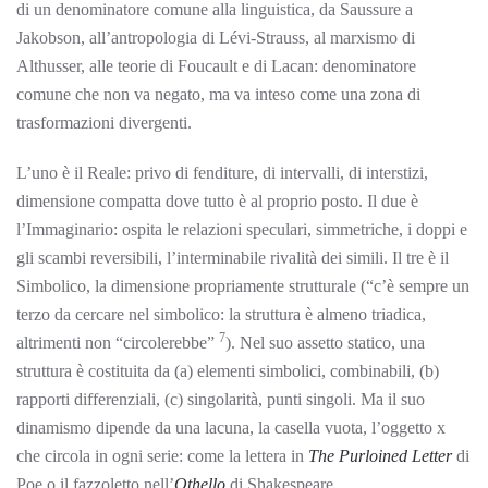
di un denominatore comune alla linguistica, da Saussure a
Jakobson, all’antropologia di Lévi-Strauss, al marxismo di
Althusser, alle teorie di Foucault e di Lacan: denominatore
comune che non va negato, ma va inteso come una zona di
trasformazioni divergenti.
L’uno è il Reale: privo di fenditure, di intervalli, di interstizi,
dimensione compatta dove tutto è al proprio posto. Il due è
l’Immaginario: ospita le relazioni speculari, simmetriche, i doppi e
gli scambi reversibili, l’interminabile rivalità dei simili. Il tre è il
Simbolico, la dimensione propriamente strutturale (“c’è sempre un
terzo da cercare nel simbolico: la struttura è almeno triadica,
7
altrimenti non “circolerebbe”
). Nel suo assetto statico, una
struttura è costituita da (a) elementi simbolici, combinabili, (b)
rapporti differenziali, (c) singolarità, punti singoli. Ma il suo
dinamismo dipende da una lacuna, la casella vuota, l’oggetto x
che circola in ogni serie: come la lettera in
The Purloined Letter
di
Poe o il fazzoletto nell’
Othello
di Shakespeare.