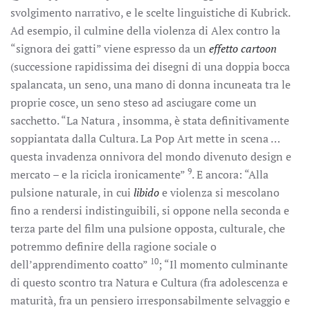
svolgimento narrativo, e le scelte linguistiche di Kubrick.
Ad esempio, il culmine della violenza di Alex contro la
“signora dei gatti” viene espresso da un
effetto cartoon
(successione rapidissima dei disegni di una doppia bocca
spalancata, un seno, una mano di donna incuneata tra le
proprie cosce, un seno steso ad asciugare come un
sacchetto. “La Natura , insomma, è stata definitivamente
soppiantata dalla Cultura. La Pop Art mette in scena …
questa invadenza onnivora del mondo divenuto design e
9
mercato – e la ricicla ironicamente”
. E ancora: “Alla
pulsione naturale, in cui
libido
e violenza si mescolano
fino a rendersi indistinguibili, si oppone nella seconda e
terza parte del film una pulsione opposta, culturale, che
potremmo definire della ragione sociale o
10
dell’apprendimento coatto”
; “Il momento culminante
di questo scontro tra Natura e Cultura (fra adolescenza e
maturità, fra un pensiero irresponsabilmente selvaggio e