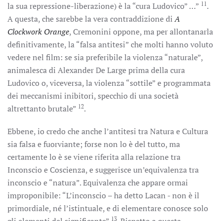
11
la sua repressione-liberazione) è la “cura Ludovico” …”
.
A questa, che sarebbe la vera contraddizione di
A
Clockwork Orange
, Cremonini oppone, ma per allontanarla
definitivamente, la “falsa antitesi” che molti hanno voluto
vedere nel film: se sia preferibile la violenza “naturale”,
animalesca di Alexander De Large prima della cura
Ludovico o, viceversa, la violenza “sottile” e programmata
dei meccanismi inibitori, specchio di una società
12
altrettanto brutale”
.
Ebbene, io credo che anche l’antitesi tra Natura e Cultura
sia falsa e fuorviante; forse non lo è del tutto, ma
certamente lo è se viene riferita alla relazione tra
Inconscio e Coscienza, e suggerisce un’equivalenza tra
inconscio e “natura”. Equivalenza che appare ormai
improponibile: “L’inconscio – ha detto Lacan - non è il
primordiale, né l’istintuale, e di elementare conosce solo
13