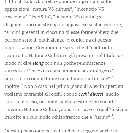
Il film di Kubrick sarebbe dunque imperniato sulle
opposizioni “natura VS cultura”, “inconscio VS
coscienza”, “Es VS Io”, “pulsioni VS civiltà”; se
disponessimo queste coppie oppositive su due colonne, i
termini presenti in ciascuna di esse formerebbero due
perfette serie di equivalenze. A conferma di questa
impostazione, Cremonini osserva che il “confronto-
scontro tra Natura e Cultura è già presente nel titolo, un
modo di dire
slang
con non poche reminiscenze
surrealiste: “bizzarro come un’arancia a orologeria” –
7
ancora una commistione tra naturale e artificiale”
.
Inoltre: “Non a caso nel primo piano di Alex in apertura
vediamo entrambi gli occhi e sono
occhi diversi
: quello
sinistro è liscio, naturale, quello destro è fortemente
truccato. Natura e Cultura, appunto – ovvero quell’insieme
8
irrisolto e a suo modo schizofrenico che è l’uomo”
.
Quest’opposizione permetterebbe di leggere anche lo