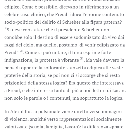
edipico. Come è possibile, dicevano in riferimento a un
celebre caso clinico, che Freud riduca l’enorme contenuto
socio-politico del delirio di Schreber alla figura paterna?
“Si deve constatare che il presidente Schreber non
conobbe solo il destino di essere sodomizzato da vivo dai
raggi del cielo, ma quello, postumo, di venir edipizzato da
20
Freud”
. Come si può notare, il tono esprime forte
21
indignazione, la protesta è vibrante
. Ma vale davvero la
pena di opporre la soffocante stanzetta edipica alle vaste
praterie della storia, se poi non ci si accorge che si resta
prigionieri della stessa logica? Era questo che interessava
a Freud, e che interessa tanto di più a noi, lettori di Lacan:
non solo le parole o i contenuti, ma soprattutto la logica.
In Alex il flusso pulsionale viene diretto verso immagini
di violenza, anziché verso rappresentazioni socialmente
valorizzate (scuola, famiglia, lavoro): la differenza appare