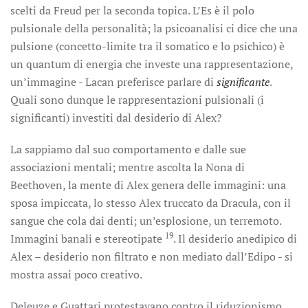
scelti da Freud per la seconda topica. L’Es è il polo
pulsionale della personalità; la psicoanalisi ci dice che una
pulsione (concetto-limite tra il somatico e lo psichico) è
un quantum di energia che investe una rappresentazione,
un’immagine - Lacan preferisce parlare di
significante
.
Quali sono dunque le rappresentazioni pulsionali (i
significanti) investiti dal desiderio di Alex?
La sappiamo dal suo comportamento e dalle sue
associazioni mentali; mentre ascolta la Nona di
Beethoven, la mente di Alex genera delle immagini: una
sposa impiccata, lo stesso Alex truccato da Dracula, con il
sangue che cola dai denti; un’esplosione, un terremoto.
19
Immagini banali e stereotipate
. Il desiderio anedipico di
Alex – desiderio non filtrato e non mediato dall’Edipo - si
mostra assai poco creativo.
Deleuze e Guattari protestavano contro il riduzionismo