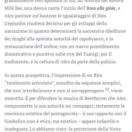
gradualmente nell’episodio in cui, all’interno del Korova
Milk Bar, una donna canta l’inizio dell’
Inno alla gioia
, e
Alex punisce col bastone le sguaiataggini di Dim.
L’episodio risulterà decisivo per gli sviluppi della
narrazione in quanto determinerà la successiva ribellione
dei drughi alla spietata autorità del capobranco, e la
restaurazione dell’ordine, con un nuovo procedimento
dimostrativo e punitivo sulle rive del Tamigi; poi il
tradimento, e la cattura di Alex da parte della polizia.
In questa prospettiva, l’impressione di un film
“totalmente articolato”, scandito da sequenze semplici,
24
che non interferiscono e non si sovrappongono
, viene
smentita. È per difendere la musica di Beethoven che Alex
compromette la sua autorità sui compagni; certamente la
coscienza estetica del protagonista – il suo rapporto con il
Simbolico non è etico, ma estetico – appare infantile e
inadeguata. Lo abbiamo visto: la percezione della Nona