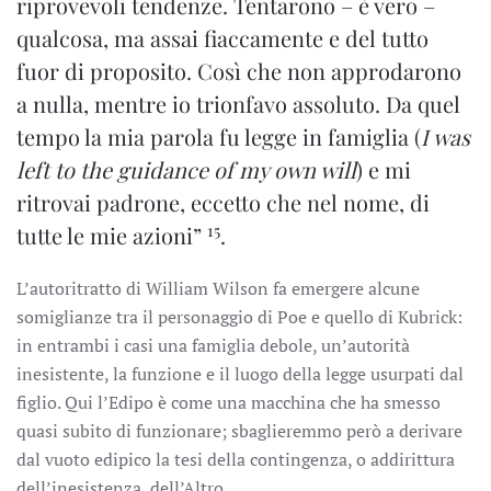
riprovevoli tendenze. Tentarono – è vero –
qualcosa, ma assai fiaccamente e del tutto
fuor di proposito. Così che non approdarono
a nulla, mentre io trionfavo assoluto. Da quel
tempo la mia parola fu legge in famiglia (
I was
left to the guidance of my own will
) e mi
ritrovai padrone, eccetto che nel nome, di
15
tutte le mie azioni”
.
L’autoritratto di William Wilson fa emergere alcune
somiglianze tra il personaggio di Poe e quello di Kubrick:
in entrambi i casi una famiglia debole, un’autorità
inesistente, la funzione e il luogo della legge usurpati dal
figlio. Qui l’Edipo è come una macchina che ha smesso
quasi subito di funzionare; sbaglieremmo però a derivare
dal vuoto edipico la tesi della contingenza, o addirittura
dell’inesistenza, dell’Altro.