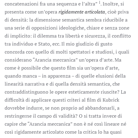
1
concatenazioni fra una sequenza e l’altra”
. Inoltre, si
presenta come un’opera
rigidamente articolata
, cioè priva
di densità: la dimensione semantica sembra riducibile a
una serie di opposizioni ideologiche, chiare e senza zone
di implicito: il dilemma tra libertà e sicurezza, il conflitto
tra individuo e Stato, ecc. Il mio giudizio di gusto
concorda con quello di molti spettatori e studiosi, i quali
considerano “Arancia meccanica” un’opera d’arte. Ma
come è possibile che questo film sia un’opera d’arte,
quando manca – in apparenza – di quelle elusioni della
linearità narrativa e di quella densità semantica, che
contraddistinguono le opere esteticamente riuscite? La
difficoltà di applicare questi criteri al film di Kubrick
dovrebbe indurre, se non proprio ad abbandonarli, a
restringerne il campo di validità? O si tratta invece di
capire che “Arancia meccanica” non è né così lineare né
così rigidamente articolato come la critica lo ha quasi