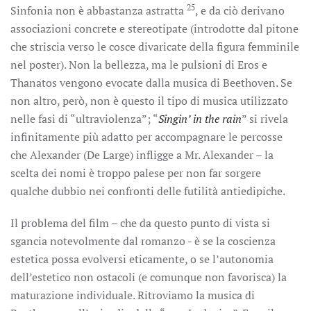
25
Sinfonia non è abbastanza astratta
, e da ciò derivano
associazioni concrete e stereotipate (introdotte dal pitone
che striscia verso le cosce divaricate della figura femminile
nel poster). Non la bellezza, ma le pulsioni di Eros e
Thanatos vengono evocate dalla musica di Beethoven. Se
non altro, però, non è questo il tipo di musica utilizzato
nelle fasi di “ultraviolenza”; “
Singin’ in the rain
” si rivela
infinitamente più adatto per accompagnare le percosse
che Alexander (De Large) infligge a Mr. Alexander – la
scelta dei nomi è troppo palese per non far sorgere
qualche dubbio nei confronti delle futilità antiedipiche.
Il problema del film – che da questo punto di vista si
sgancia notevolmente dal romanzo - è se la coscienza
estetica possa evolversi eticamente, o se l’autonomia
dell’estetico non ostacoli (e comunque non favorisca) la
maturazione individuale. Ritroviamo la musica di