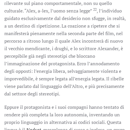
rilevante sul piano comportamentale, non su quello
22
culturale. “Alex, a-lex, l’uomo senza legge”
, l’individuo
guidato esclusivamente dal desiderio non sfugge, in realtà,
a un destino di ripetizione. La coazione a ripetere che si
manifesterà pienamente nella seconda parte del film, nel
percorso a ritroso lungo il quale Alex incontrerà di nuovo
il vecchio mendicante, i drughi, e lo scrittore Alexander, è
percepibile già negli stereotipi che bloccano
l’immaginazione del protagonista. Ecco l’annodamento
degli opposti: l’energia libera, selvaggiamente violenta e
imprevedibile, è sempre legata all’energia legata. Il ribelle
viene parlato dal linguaggio dell’Altro, e più precisamente
dal settore degli stereotipi.
Eppure il protagonista e i suoi compagni hanno tentato di
rendere più completa la loro autonomia, inventando un
proprio linguaggio in alternativa ai codici sociali. Questa
lingua è il
Nadsat
, mescolanza di russo e inglese, un gergo