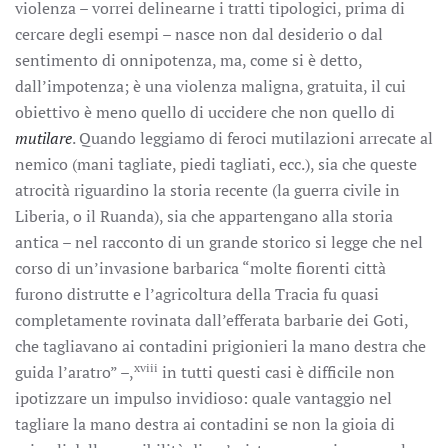
violenza – vorrei delinearne i tratti tipologici, prima di
cercare degli esempi – nasce non dal desiderio o dal
sentimento di onnipotenza, ma, come si è detto,
dall’impotenza; è una violenza maligna, gratuita, il cui
obiettivo è meno quello di uccidere che non quello di
mutilare
. Quando leggiamo di feroci mutilazioni arrecate al
nemico (mani tagliate, piedi tagliati, ecc.), sia che queste
atrocità riguardino la storia recente (la guerra civile in
Liberia, o il Ruanda), sia che appartengano alla storia
antica – nel racconto di un grande storico si legge che nel
corso di un’invasione barbarica “molte fiorenti città
furono distrutte e l’agricoltura della Tracia fu quasi
completamente rovinata dall’efferata barbarie dei Goti,
che tagliavano ai contadini prigionieri la mano destra che
xviii
guida l’aratro” –,
in tutti questi casi è difficile non
ipotizzare un impulso invidioso: quale vantaggio nel
tagliare la mano destra ai contadini se non la gioia di