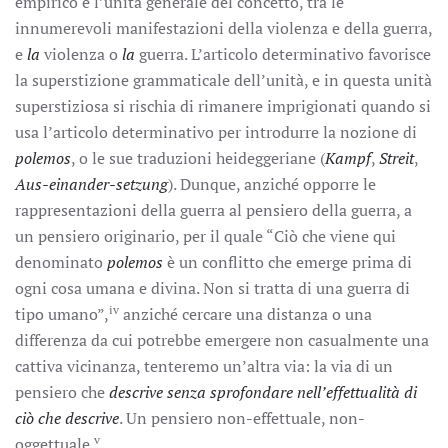
empirico e l’unità generale del concetto, tra le
innumerevoli manifestazioni della violenza e della guerra,
e
la
violenza o
la
guerra. L’articolo determinativo favorisce
la superstizione grammaticale dell’unità, e in questa unità
superstiziosa si rischia di rimanere imprigionati quando si
usa l’articolo determinativo per introdurre la nozione di
polemos
, o le sue traduzioni heideggeriane (
Kampf
,
Streit
,
Aus-einander-setzung
). Dunque, anziché opporre le
rappresentazioni della guerra al pensiero della guerra, a
un pensiero originario, per il quale “Ciò che viene qui
denominato
polemos
è un conflitto che emerge prima di
ogni cosa umana e divina. Non si tratta di una guerra di
iv
tipo umano”,
anziché cercare una distanza o una
differenza da cui potrebbe emergere non casualmente una
cattiva vicinanza, tenteremo un’altra via: la via di un
pensiero che
descrive senza sprofondare nell’effettualità di
ciò che descrive
. Un pensiero non-effettuale, non-
v
oggettuale.