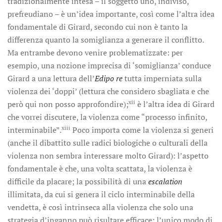
tradizionalmente intesa – il soggetto uno, indiviso,
prefreudiano – è un’idea importante, così come l’altra idea
fondamentale di Girard, secondo cui non è tanto la
differenza quanto la somiglianza a generare il conflitto.
Ma entrambe devono venire problematizzate: per
esempio, una nozione imprecisa di ‘somiglianza’ conduce
Girard a una lettura dell’
Edipo re
tutta imperniata sulla
violenza dei ‘doppi’ (lettura che considero sbagliata e che
xii
però qui non posso approfondire);
è l’altra idea di Girard
che vorrei discutere, la violenza come “processo infinito,
xiii
interminabile”.
Poco importa come la violenza si generi
(anche il dibattito sulle radici biologiche o culturali della
violenza non sembra interessare molto Girard): l’aspetto
fondamentale è che, una volta scattata, la violenza è
difficile da placare; la possibilità di una
escalation
illimitata, da cui si genera il ciclo interminabile della
vendetta, è così intrinseca alla violenza che solo una
strategia d’inganno può risultare efficace; l’unico modo di