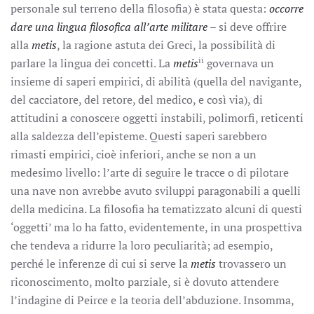
personale sul terreno della filosofia) è stata questa:
occorre
dare una lingua filosofica all’arte militare
– si deve offrire
alla
metis
, la ragione astuta dei Greci, la possibilità di
ii
parlare la lingua dei concetti. La
metis
governava un
insieme di saperi empirici, di abilità (quella del navigante,
del cacciatore, del retore, del medico, e così via), di
attitudini a conoscere oggetti instabili, polimorfi, reticenti
alla saldezza dell’episteme. Questi saperi sarebbero
rimasti empirici, cioè inferiori, anche se non a un
medesimo livello: l’arte di seguire le tracce o di pilotare
una nave non avrebbe avuto sviluppi paragonabili a quelli
della medicina. La filosofia ha tematizzato alcuni di questi
‘oggetti’ ma lo ha fatto, evidentemente, in una prospettiva
che tendeva a ridurre la loro peculiarità; ad esempio,
perché le inferenze di cui si serve la
metis
trovassero un
riconoscimento, molto parziale, si è dovuto attendere
l’indagine di Peirce e la teoria dell’abduzione. Insomma,