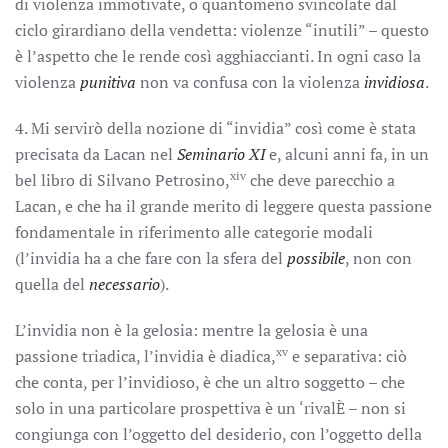
di violenza immotivate, o quantomeno svincolate dal
ciclo girardiano della vendetta: violenze “inutili” – questo
è l’aspetto che le rende così agghiaccianti. In ogni caso la
violenza
punitiva
non va confusa con la violenza
invidiosa
.
4. Mi servirò della nozione di “invidia” così come è stata
precisata da Lacan nel
Seminario XI
e, alcuni anni fa, in un
xiv
bel libro di Silvano Petrosino,
che deve parecchio a
Lacan, e che ha il grande merito di leggere questa passione
fondamentale in riferimento alle categorie modali
(l’invidia ha a che fare con la sfera del
possibile
, non con
quella del
necessario
).
L’invidia non è la gelosia: mentre la gelosia è una
xv
passione triadica, l’invidia è diadica,
e separativa: ciò
che conta, per l’invidioso, è che un altro soggetto – che
solo in una particolare prospettiva è un ‘rivalÈ – non si
congiunga con l’oggetto del desiderio, con l’oggetto della