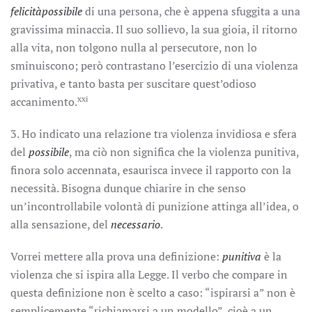
felicità
possibile
di una persona, che è appena sfuggita a una
gravissima minaccia. Il suo sollievo, la sua gioia, il ritorno
alla vita, non tolgono nulla al persecutore, non lo
sminuiscono; però contrastano l’esercizio di una violenza
privativa, e tanto basta per suscitare quest’odioso
xxi
accanimento.
3. Ho indicato una relazione tra violenza invidiosa e sfera
del
possibile
, ma ciò non significa che la violenza punitiva,
finora solo accennata, esaurisca invece il rapporto con la
necessità. Bisogna dunque chiarire in che senso
un’incontrollabile volontà di punizione attinga all’idea, o
alla sensazione, del
necessario
.
Vorrei mettere alla prova una definizione:
punitiva
è la
violenza che si ispira alla Legge. Il verbo che compare in
questa definizione non è scelto a caso: “ispirarsi a” non è
semplicemente “richiamarsi a un modello”, cioè a un