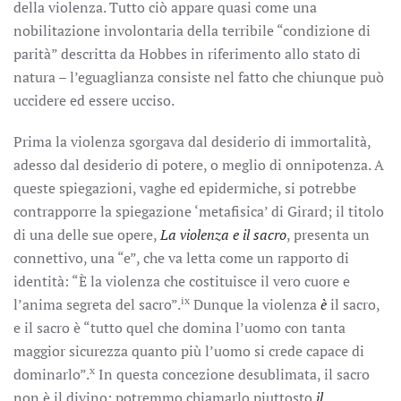
della violenza. Tutto ciò appare quasi come una
nobilitazione involontaria della terribile “condizione di
parità” descritta da Hobbes in riferimento allo stato di
natura – l’eguaglianza consiste nel fatto che chiunque può
uccidere ed essere ucciso.
Prima la violenza sgorgava dal desiderio di immortalità,
adesso dal desiderio di potere, o meglio di onnipotenza. A
queste spiegazioni, vaghe ed epidermiche, si potrebbe
contrapporre la spiegazione ‘metafisica’ di Girard; il titolo
di una delle sue opere,
La violenza e il sacro
, presenta un
connettivo, una “e”, che va letta come un rapporto di
identità: “È la violenza che costituisce il vero cuore e
ix
l’anima segreta del sacro”.
Dunque la violenza
è
il sacro,
e il sacro è “tutto quel che domina l’uomo con tanta
maggior sicurezza quanto più l’uomo si crede capace di
x
dominarlo”.
In questa concezione desublimata, il sacro
non è il divino; potremmo chiamarlo piuttosto
il