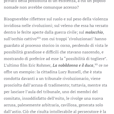
privarli della possibilità di un’esistenza, a cui un popolo
nomade non avrebbe comunque accesso?
Bisognerebbe riflettere sul ruolo e sul peso della violenza
invidiosa nelle rivoluzioni; sul veleno che essa ha versato
dentro le ferite aperte dalla guerra civile; sul
malocchio
,
xix
sull’occhio cattivo
con cui troppi ‘rivoluzionari’ hanno
guardato al processo storico in corso, perdendo di vista le
possibilità grandiose e difficili che stavano nascendo, e
mostrando di preferire ad esse la “possibilità di togliere”.
xx
L’ultimo film Eric Rohmer,
La nobildonna e il duca
,
ce ne
offre un esempio: la cittadina Lucy Russell, che è stata
condotta davanti a un tribunale rivoluzionario, viene
prosciolta dall’accusa di tradimento; tuttavia, mentre sta
per lasciare l’aula del tribunale, uno dei membri del
comitato, insoddisfatto dell’esito, le rivolge una nuova
accusa, palesemente arbitraria, cavillosa, generata solo
dall’astio. Ciò che risulta intollerabile al persecutore è la