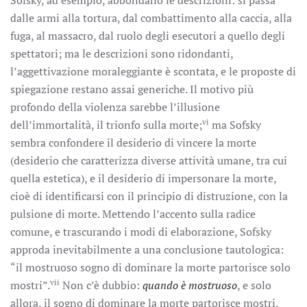
Sofsky, ad esempio, abbondano le descrizioni: si passa
dalle armi alla tortura, dal combattimento alla caccia, alla
fuga, al massacro, dal ruolo degli esecutori a quello degli
spettatori; ma le descrizioni sono ridondanti,
l’aggettivazione moraleggiante è scontata, e le proposte di
spiegazione restano assai generiche. Il motivo più
profondo della violenza sarebbe l’illusione
vi
dell’immortalità, il trionfo sulla morte;
ma Sofsky
sembra confondere il desiderio di vincere la morte
(desiderio che caratterizza diverse attività umane, tra cui
quella estetica), e il desiderio di impersonare la morte,
cioè di identificarsi con il principio di distruzione, con la
pulsione di morte. Mettendo l’accento sulla radice
comune, e trascurando i modi di elaborazione, Sofsky
approda inevitabilmente a una conclusione tautologica:
“il mostruoso sogno di dominare la morte partorisce solo
vii
mostri”.
Non c’è dubbio:
quando è mostruoso
, e solo
allora, il sogno di dominare la morte partorisce mostri.