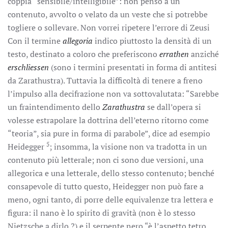
coppia “sensibile/intelligibile”: non penso a un
contenuto, avvolto o velato da un veste che si potrebbe
togliere o sollevare. Non vorrei ripetere l’errore di Zeusi
Con il termine
allegoria
indico piuttosto la densità di un
testo, destinato a coloro che preferiscono
errathen
anziché
erschliessen
(sono i termini presentati in forma di antitesi
da Zarathustra). Tuttavia la difficoltà di tenere a freno
l’impulso alla decifrazione non va sottovalutata: “Sarebbe
un fraintendimento dello
Zarathustra
se dall’opera si
volesse estrapolare la dottrina dell’eterno ritorno come
“teoria”, sia pure in forma di parabole”, dice ad esempio
5
Heidegger
; insomma, la visione non va tradotta in un
contenuto più letterale; non ci sono due versioni, una
allegorica e una letterale, dello stesso contenuto; benché
consapevole di tutto questo, Heidegger non può fare a
meno, ogni tanto, di porre delle equivalenze tra lettera e
figura: il nano è lo spirito di gravità (non è lo stesso
Nietzsche a dirlo ?) e il serpente nero “è l’aspetto tetro,