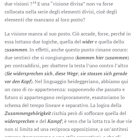
14
due visioni ?
E una “visione divisa” non va forse
collocata nella serie degli elementi divisi, cioè degli
elementi che mancano al loro posto?
La visione manca al suo posto. Ciò accade, forse, perché in
essa lottano due logiche, quella del
wider
e quella dello
zusammen
. In effetti, anche questo punto rimane oscuro:
due sentieri che si congiungono (
kommen hier zusammen
)
per contraddirsi, per sbattere la testa l’uno contro l’altro
(
Sie widersprechen sich
,
diese Wege
;
sie stossen sich gerade
vor den Kopf
). Nel linguaggio heideggeriano, abbiamo qui
un caso di co-appartenenza: supponendo che passato e
futuro si appartengano reciprocamente, esautoriamo lo
schema del tempo lineare e separativo. La logica della
Zusammengehörigkeit
rischia però di soffocare quella del
widersprechen
e del
Kampf
; è vero che la lotta tra le due vie
non si limita ad una reciproca opposizione, a un’antitesi