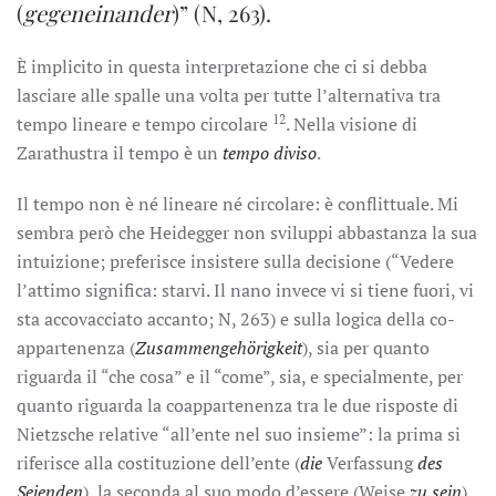
(
gegeneinander
)” (N, 263).
È implicito in questa interpretazione che ci si debba
lasciare alle spalle una volta per tutte l’alternativa tra
12
tempo lineare e tempo circolare
. Nella visione di
Zarathustra il tempo è un
tempo diviso
.
Il tempo non è né lineare né circolare: è conflittuale. Mi
sembra però che Heidegger non sviluppi abbastanza la sua
intuizione; preferisce insistere sulla decisione (“Vedere
l’attimo significa: starvi. Il nano invece vi si tiene fuori, vi
sta accovacciato accanto; N, 263) e sulla logica della co-
appartenenza (
Zusammengehörigkeit
), sia per quanto
riguarda il “che cosa” e il “come”, sia, e specialmente, per
quanto riguarda la coappartenenza tra le due risposte di
Nietzsche relative “all’ente nel suo insieme”: la prima si
riferisce alla costituzione dell’ente (
die
Verfassung
des
Seienden
), la seconda al suo modo d’essere (Weise
zu sein
)