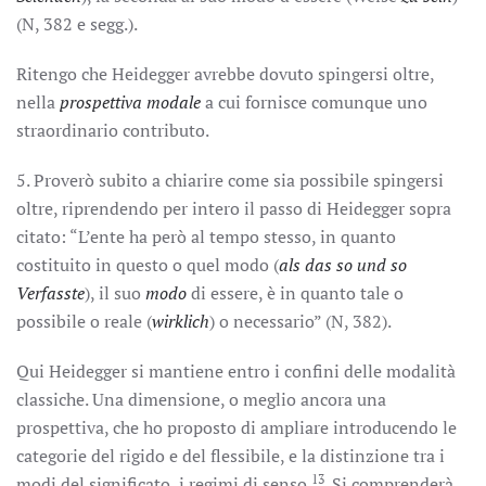
(N, 382 e segg.).
Ritengo che Heidegger avrebbe dovuto spingersi oltre,
nella
prospettiva modale
a cui fornisce comunque uno
straordinario contributo.
5. Proverò subito a chiarire come sia possibile spingersi
oltre, riprendendo per intero il passo di Heidegger sopra
citato: “L’ente ha però al tempo stesso, in quanto
costituito in questo o quel modo (
als das so und so
Verfasste
), il suo
modo
di essere, è in quanto tale o
possibile o reale (
wirklich
) o necessario” (N, 382).
Qui Heidegger si mantiene entro i confini delle modalità
classiche. Una dimensione, o meglio ancora una
prospettiva, che ho proposto di ampliare introducendo le
categorie del rigido e del flessibile, e la distinzione tra i
13
modi del significato, i regimi di senso
. Si comprenderà