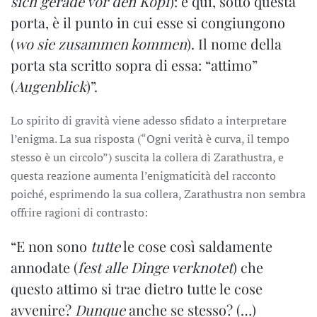
sich gerade vor den Kopf
): e qui, sotto questa
porta, è il punto in cui esse si congiungono
(
wo sie zusammen kommen
). Il nome della
porta sta scritto sopra di essa: “attimo”
(
Augenblick
)”.
Lo spirito di gravità viene adesso sfidato a interpretare
l’enigma. La sua risposta (“Ogni verità è curva, il tempo
stesso è un circolo”) suscita la collera di Zarathustra, e
questa reazione aumenta l’enigmaticità del racconto
poiché, esprimendo la sua collera, Zarathustra non sembra
offrire ragioni di contrasto:
“E non sono
tutte
le cose così saldamente
annodate (
fest alle Dinge verknotet
) che
questo attimo si trae dietro tutte le cose
avvenire?
Dunque
anche se stesso? (…)