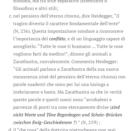
filosofia, ma tra stile separativo (scientifico o
filosofico) e altri stili;
nel pensiero dell’eterno ritorno, dice Heidegger, “il
tragico diventa il carattere fondamentale dell’ente”
(N, 236). Questa impostazione conduce a riconoscere
l’importanza del
conflitto
, e di un linguaggio capace di
accoglierlo. “Tutte le cose ti bramano … Tutte le cose
vogliono farti da medico!”, dicono gli animali a
Zarathustra, convalescente. Commenta Heidegger:
“Gli animali parlano a Zarathustra della sua nuova
conoscenza (cioè del pensiero dell’eterno ritorno) con
parole suadenti che sono per lui una lusinga a
inebriarsene e basta. Ma Zarathustra sa che in verità
queste parole e questi suoni sono “arcobaleni e
parvenze di ponti tra cose eternamente divise (
sind
nicht Worte und Töne Regenbogen und Schein-Brücken
zwischen Ewig-Geschiedenem ?
) ” (N, 259) ;
il “che cosa” della dottrina nietzscheana non può