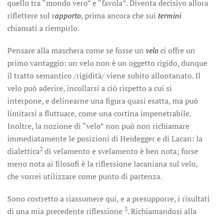
quello tra “mondo vero” e “favola”. Diventa decisivo allora
riflettere sul r
apporto
, prima ancora che sui
termini
chiamati a riempirlo.
Pensare alla maschera come se fosse un
velo
ci offre un
primo vantaggio: un velo non è un oggetto rigido, dunque
il tratto semantico /rigidità/ viene subito allontanato. Il
velo può aderire, incollarsi a ciò rispetto a cui si
interpone, e delinearne una figura quasi esatta, ma può
limitarsi a fluttuare, come una cortina impenetrabile.
Inoltre, la nozione di “velo” non può non richiamare
immediatamente le posizioni di Heidegger e di Lacan: la
2
dialettica
di velamento e svelamento è ben nota; forse
meno nota ai filosofi è la riflessione lacaniana sul velo,
che vorrei utilizzare come punto di partenza.
Sono costretto a riassumere qui, e a presupporre, i risultati
3
di una mia precedente riflessione
. Richiamandosi alla