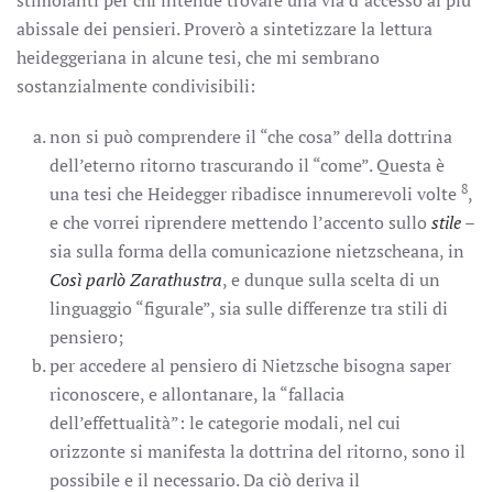
stimolanti per chi intende trovare una via d’accesso al più
abissale dei pensieri. Proverò a sintetizzare la lettura
heideggeriana in alcune tesi, che mi sembrano
sostanzialmente condivisibili:
non si può comprendere il “che cosa” della dottrina
dell’eterno ritorno trascurando il “come”. Questa è
8
una tesi che Heidegger ribadisce innumerevoli volte
,
e che vorrei riprendere mettendo l’accento sullo
stile
–
sia sulla forma della comunicazione nietzscheana, in
Così parlò Zarathustra
, e dunque sulla scelta di un
linguaggio “figurale”, sia sulle differenze tra stili di
pensiero;
per accedere al pensiero di Nietzsche bisogna saper
riconoscere, e allontanare, la “fallacia
dell’effettualità”: le categorie modali, nel cui
orizzonte si manifesta la dottrina del ritorno, sono il
possibile e il necessario. Da ciò deriva il