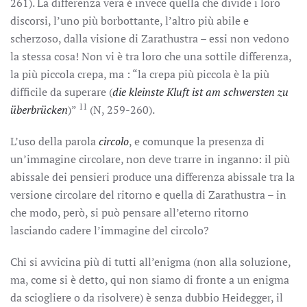
261). La differenza vera è invece quella che divide i loro
discorsi, l’uno più borbottante, l’altro più abile e
scherzoso, dalla visione di Zarathustra – essi non vedono
la stessa cosa! Non vi è tra loro che una sottile differenza,
la più piccola crepa, ma : “la crepa più piccola è la più
difficile da superare (
die kleinste Kluft ist am schwersten zu
11
überbrücken
)”
(N, 259-260).
L’uso della parola
circolo
, e comunque la presenza di
un’immagine circolare, non deve trarre in inganno: il più
abissale dei pensieri produce una differenza abissale tra la
versione circolare del ritorno e quella di Zarathustra – in
che modo, però, si può pensare all’eterno ritorno
lasciando cadere l’immagine del circolo?
Chi si avvicina più di tutti all’enigma (non alla soluzione,
ma, come si è detto, qui non siamo di fronte a un enigma
da sciogliere o da risolvere) è senza dubbio Heidegger, il