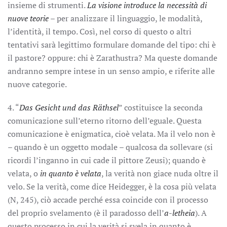
insieme di strumenti.
La visione introduce la necessità di
nuove teorie
– per analizzare il linguaggio, le modalità,
l’identità, il tempo. Così, nel corso di questo o altri
tentativi sarà legittimo formulare domande del tipo: chi è
il pastore? oppure: chi è Zarathustra? Ma queste domande
andranno sempre intese in un senso ampio, e riferite alle
nuove categorie.
4. “
Das Gesicht und das Räthsel
” costituisce la seconda
comunicazione sull’eterno ritorno dell’eguale. Questa
comunicazione è enigmatica, cioè velata. Ma il velo non è
– quando è un oggetto modale – qualcosa da sollevare (si
ricordi l’inganno in cui cade il pittore Zeusi); quando è
velata, o
in quanto è velata
, la verità non giace nuda oltre il
velo. Se la verità, come dice Heidegger, è la cosa più velata
(N, 245), ciò accade perché essa coincide con il processo
del proprio svelamento (è il paradosso dell’
a
-
letheia
). A
questo processo in cui la verità si svela in quanto è