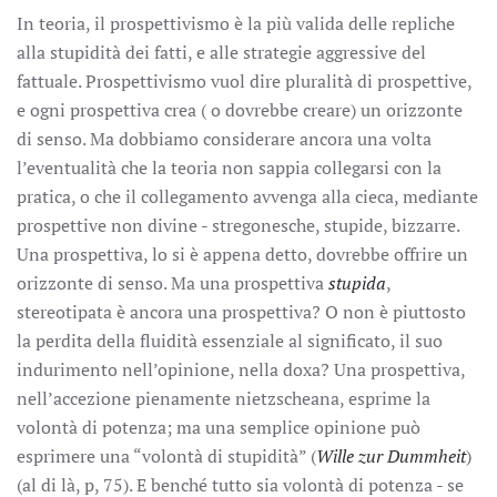
In teoria, il prospettivismo è la più valida delle repliche
alla stupidità dei fatti, e alle strategie aggressive del
fattuale. Prospettivismo vuol dire pluralità di prospettive,
e ogni prospettiva crea ( o dovrebbe creare) un orizzonte
di senso. Ma dobbiamo considerare ancora una volta
l’eventualità che la teoria non sappia collegarsi con la
pratica, o che il collegamento avvenga alla cieca, mediante
prospettive non divine - stregonesche, stupide, bizzarre.
Una prospettiva, lo si è appena detto, dovrebbe offrire un
orizzonte di senso. Ma una prospettiva
stupida
,
stereotipata è ancora una prospettiva? O non è piuttosto
la perdita della fluidità essenziale al significato, il suo
indurimento nell’opinione, nella doxa? Una prospettiva,
nell’accezione pienamente nietzscheana, esprime la
volontà di potenza; ma una semplice opinione può
esprimere una “volontà di stupidità” (
Wille zur Dummheit
)
(al di là, p, 75). E benché tutto sia volontà di potenza - se