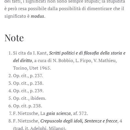
dei fatti, i significati non sono sempre stupidi; la stupidità
è però resa possibile dalla possibilità di dimenticare che il
significato è
modus
.
Note
Si cita da I. Kant,
Scritti politici e di filosofia della storia e
del diritto
, a cura di N. Bobbio, L. Firpo, V. Mathieu,
Torino, Utet 1965.
Op. cit., p. 237.
Op. cit., p. 238.
Op. cit., p. 239.
Op. cit. , ibidem.
Op. cit. p. 238.
F. Nietzsche, La
gaia scienza
, af. 372.
F. Nietzsche,
Crepuscolo degli idoli, Sentenze e frecce
, 4
(trad. it. Adelphi, Milano).