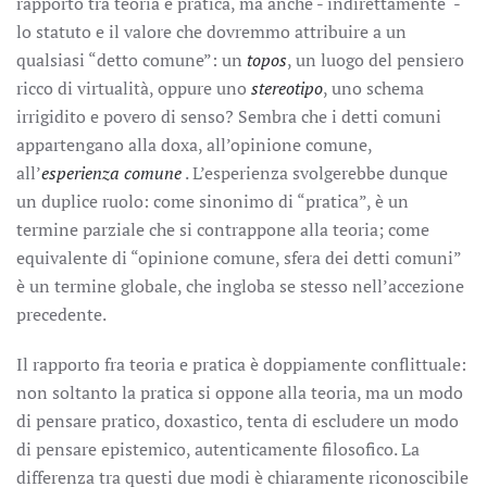
rapporto tra teoria e pratica, ma anche - indirettamente -
lo statuto e il valore che dovremmo attribuire a un
qualsiasi “detto comune”: un
topos
, un luogo del pensiero
ricco di virtualità, oppure uno
stereotipo
, uno schema
irrigidito e povero di senso? Sembra che i detti comuni
appartengano alla doxa, all’opinione comune,
all’
esperienza comune
. L’esperienza svolgerebbe dunque
un duplice ruolo: come sinonimo di “pratica”, è un
termine parziale che si contrappone alla teoria; come
equivalente di “opinione comune, sfera dei detti comuni”
è un termine globale, che ingloba se stesso nell’accezione
precedente.
Il rapporto fra teoria e pratica è doppiamente conflittuale:
non soltanto la pratica si oppone alla teoria, ma un modo
di pensare pratico, doxastico, tenta di escludere un modo
di pensare epistemico, autenticamente filosofico. La
differenza tra questi due modi è chiaramente riconoscibile