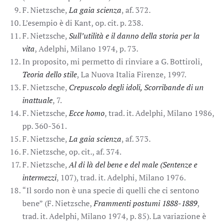
F. Nietzsche,
La gaia scienza
, af. 372.
L’esempio è di Kant, op. cit. p. 238.
F. Nietzsche,
Sull’utilità e il danno della storia per la
vita
, Adelphi, Milano 1974, p. 73.
In proposito, mi permetto di rinviare a G. Bottiroli,
Teoria dello stile
, La Nuova Italia Firenze, 1997.
F. Nietzsche,
Crepuscolo degli idoli, Scorribande di un
inattuale
, 7.
F. Nietzsche,
Ecce homo
, trad. it. Adelphi, Milano 1986,
pp. 360-361.
F. Nietzsche,
La gaia scienza
, af. 373.
F. Nietzsche, op. cit., af. 374.
F. Nietzsche,
Al di là del bene e del male (Sentenze e
intermezzi
, 107), trad. it. Adelphi, Milano 1976.
“Il sordo non è una specie di quelli che ci sentono
bene” (F. Nietzsche,
Frammenti postumi 1888-1889
,
trad. it. Adelphi, Milano 1974, p. 85). La variazione è