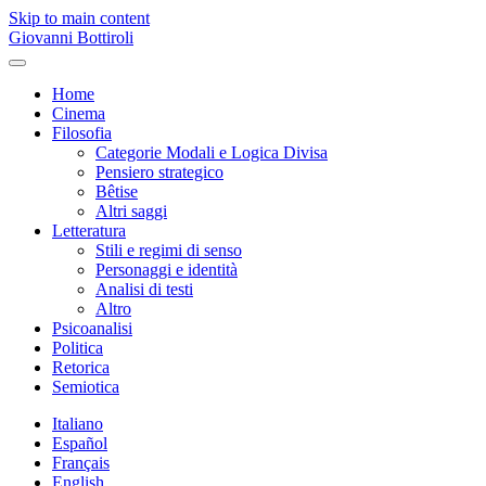
Skip to main content
Giovanni Bottiroli
Home
Cinema
Filosofia
Categorie Modali e Logica Divisa
Pensiero strategico
Bêtise
Altri saggi
Letteratura
Stili e regimi di senso
Personaggi e identità
Analisi di testi
Altro
Psicoanalisi
Politica
Retorica
Semiotica
Italiano
Español
Français
English