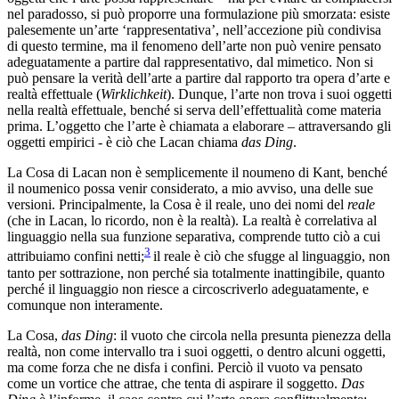
nel paradosso, si può proporre una formulazione più smorzata: esiste
palesemente un’arte ‘rappresentativa’, nell’accezione più condivisa
di questo termine, ma il fenomeno dell’arte non può venire pensato
adeguatamente a partire dal rappresentativo, dal mimetico. Non si
può pensare la verità dell’arte a partire dal rapporto tra opera d’arte e
realtà effettuale (
Wirklichkeit
). Dunque, l’arte non trova i suoi oggetti
nella realtà effettuale, benché si serva dell’effettualità come materia
prima. L’oggetto che l’arte è chiamata a elaborare – attraversando gli
oggetti empirici - è ciò che Lacan chiama
das Ding
.
La Cosa di Lacan non è semplicemente il noumeno di Kant, benché
il noumenico possa venir considerato, a mio avviso, una delle sue
versioni. Principalmente, la Cosa è il reale, uno dei nomi del
reale
(che in Lacan, lo ricordo, non è la realtà). La realtà è correlativa al
linguaggio nella sua funzione separativa, comprende tutto ciò a cui
3
attribuiamo confini netti;
il reale è ciò che sfugge al linguaggio, non
tanto per sottrazione, non perché sia totalmente inattingibile, quanto
perché il linguaggio non riesce a circoscriverlo adeguatamente, e
comunque non interamente.
La Cosa,
das Ding
: il vuoto che circola nella presunta pienezza della
realtà, non come intervallo tra i suoi oggetti, o dentro alcuni oggetti,
ma come forza che ne disfa i confini. Perciò il vuoto va pensato
come un vortice che attrae, che tenta di aspirare il soggetto.
Das