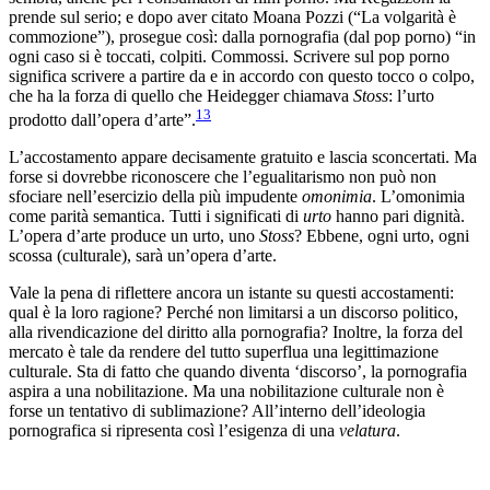
prende sul serio; e dopo aver citato Moana Pozzi (“La volgarità è
commozione”), prosegue così: dalla pornografia (dal pop porno) “in
ogni caso si è toccati, colpiti. Commossi. Scrivere sul pop porno
significa scrivere a partire da e in accordo con questo tocco o colpo,
che ha la forza di quello che Heidegger chiamava
Stoss
: l’urto
13
prodotto dall’opera d’arte”.
L’accostamento appare decisamente gratuito e lascia sconcertati. Ma
forse si dovrebbe riconoscere che l’egualitarismo non può non
sfociare nell’esercizio della più impudente
omonimia
. L’omonimia
come parità semantica. Tutti i significati di
urto
hanno pari dignità.
L’opera d’arte produce un urto, uno
Stoss
? Ebbene, ogni urto, ogni
scossa (culturale), sarà un’opera d’arte.
Vale la pena di riflettere ancora un istante su questi accostamenti:
qual è la loro ragione? Perché non limitarsi a un discorso politico,
alla rivendicazione del diritto alla pornografia? Inoltre, la forza del
mercato è tale da rendere del tutto superflua una legittimazione
culturale. Sta di fatto che quando diventa ‘discorso’, la pornografia
aspira a una nobilitazione. Ma una nobilitazione culturale non è
forse un tentativo di sublimazione? All’interno dell’ideologia
pornografica si ripresenta così l’esigenza di una
velatura
.