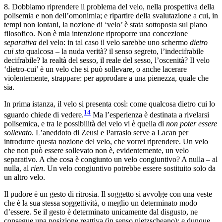
8. Dobbiamo riprendere il problema del velo, nella prospettiva della
polisemia e non dell’omonimia; e ripartire della svalutazione a cui, in
tempi non lontani, la nozione di ‘velo’ è stata sottoposta sul piano
filosofico. Non è mia intenzione riproporre una concezione
separativa
del velo: in tal caso il velo sarebbe uno schermo
dietro
cui sta
qualcosa – la nuda verità? il senso segreto, l’indecifrabile
decifrabile? la realtà del sesso, il reale del sesso, l’oscenità? Il velo
‘dietro-cui’ è un velo che si può sollevare, o anche lacerare
violentemente, strappare: per approdare a una pienezza, quale che
sia.
In prima istanza, il velo si presenta così: come qualcosa dietro cui lo
14
sguardo chiede di vedere.
Ma l’esperienza è destinata a rivelarsi
polisemica, e tra le possibilità del velo vi è quella di
non poter essere
sollevato
. L’aneddoto di Zeusi e Parrasio serve a Lacan per
introdurre questa nozione del velo, che vorrei riprendere. Un velo
che non può essere sollevato non è, evidentemente, un velo
separativo. A che cosa è congiunto un velo congiuntivo? A nulla – al
nulla, al
rien
. Un velo congiuntivo potrebbe essere sostituito solo da
un altro velo.
Il pudore è un gesto di ritrosia. Il soggetto si avvolge con una veste
che è la sua stessa soggettività, o meglio un determinato modo
d’essere. Se il gesto è determinato unicamente dal disgusto, ne
consegue una posizione reattiva (in senso nietzscheano): e dunque