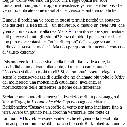
Legge. Come vedremo tra poco, una Legge opaca nei suoi
fondamenti non può che opporre resistenze generiche e tardive, che
verranno criticate come moralistiche, censorie, antidemocratiche.
Dunque il problema va posto in questi termini: perché un soggetto
che desidera la flessibilità – un individuo, o meglio un
dividuum
, che
6
guarda con devozione alla dea Metis
– non dovrebbe sperimentare
tutti gli eccessi, tutti gli estremi? Senza dubbio il pensiero flessibile
non può rispecchiarsi nel “nulla di troppo” della saggezza antica,
indirizzata verso la medietà. Ma non per questo rinuncerà al concetto
di ‘giusto estremo’.
Esistono versioni ‘eccessive’ della flessibilità – vale a dire, la
possibilità di un autoannullamanto, di un esito caricaturale?
L’eccesso si dice in molti modi? Sì, e non potrà essere indagato
senza la consapevolezza di quella che ho chiamato più volte la
bêtise
del molteplice: una molteplicità egualitaria, livellante, la
mortificazione delle differenze in nome delle differenze.
Scelgo come punto di partenza la descrizione di un personaggio di
Victor Hugo, in
L’uomo che ride
. Il personaggio si chiama
Barkilphedro: “Bastava un soffio di vento per farlo inchinare fino a
terra. Avere un giunco nella colonna vertebrale, che fonte di
7
fortuna!”.
Dovrebbe essere evidente che elogiando la flessibilità
non auspico uomini che abbiano la schiena di Barkilphedro. Dunque