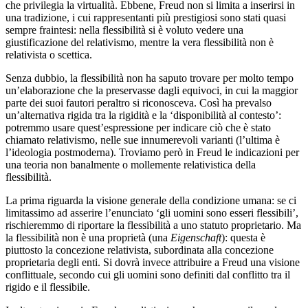
che privilegia la virtualità. Ebbene, Freud non si limita a inserirsi in
una tradizione, i cui rappresentanti più prestigiosi sono stati quasi
sempre fraintesi: nella flessibilità si è voluto vedere una
giustificazione del relativismo, mentre la vera flessibilità non è
relativista o scettica.
Senza dubbio, la flessibilità non ha saputo trovare per molto tempo
un’elaborazione che la preservasse dagli equivoci, in cui la maggior
parte dei suoi fautori peraltro si riconosceva. Così ha prevalso
un’alternativa rigida tra la rigidità e la ‘disponibilità al contesto’:
potremmo usare quest’espressione per indicare ciò che è stato
chiamato relativismo, nelle sue innumerevoli varianti (l’ultima è
l’ideologia postmoderna). Troviamo però in Freud le indicazioni per
una teoria non banalmente o mollemente relativistica della
flessibilità.
La prima riguarda la visione generale della condizione umana: se ci
limitassimo ad asserire l’enunciato ‘gli uomini sono esseri flessibili’,
rischieremmo di riportare la flessibilità a uno statuto proprietario. Ma
la flessibilità non è una proprietà (una
Eigenschaft
): questa è
piuttosto la concezione relativista, subordinata alla concezione
proprietaria degli enti. Si dovrà invece attribuire a Freud una visione
conflittuale, secondo cui gli uomini sono definiti dal conflitto tra il
rigido e il flessibile.