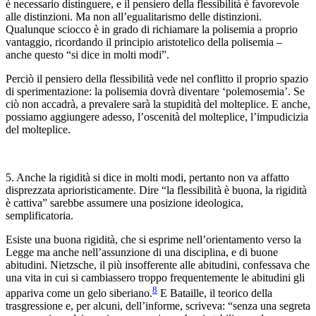
è necessario distinguere, e il pensiero della flessibilità è favorevole
alle distinzioni. Ma non all’egualitarismo delle distinzioni.
Qualunque sciocco è in grado di richiamare la polisemia a proprio
vantaggio, ricordando il principio aristotelico della polisemia –
anche questo “si dice in molti modi”.
Perciò il pensiero della flessibilità vede nel conflitto il proprio spazio
di sperimentazione: la polisemia dovrà diventare ‘polemosemia’. Se
ciò non accadrà, a prevalere sarà la stupidità del molteplice. E anche,
possiamo aggiungere adesso, l’oscenità del molteplice, l’impudicizia
del molteplice.
5. Anche la rigidità si dice in molti modi, pertanto non va affatto
disprezzata aprioristicamente. Dire “la flessibilità è buona, la rigidità
è cattiva” sarebbe assumere una posizione ideologica,
semplificatoria.
Esiste una buona rigidità, che si esprime nell’orientamento verso la
Legge ma anche nell’assunzione di una disciplina, e di buone
abitudini. Nietzsche, il più insofferente alle abitudini, confessava che
una vita in cui si cambiassero troppo frequentemente le abitudini gli
8
appariva come un gelo siberiano.
E Bataille, il teorico della
trasgressione e, per alcuni, dell’informe, scriveva: “senza una segreta