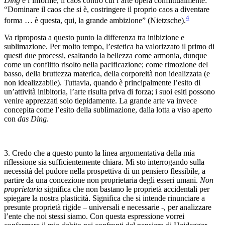
Ding
è l’informe, il caos contro cui l’arte opera conflittualmente:
“Dominare il caos che si è, costringere il proprio caos a diventare
4
forma … è questa, qui, la grande ambizione” (Nietzsche).
Va riproposta a questo punto la differenza tra inibizione e
sublimazione. Per molto tempo, l’estetica ha valorizzato il primo di
questi due processi, esaltando la bellezza come armonia, dunque
come un conflitto risolto nella pacificazione; come rimozione del
basso, della bruttezza materica, della corporeità non idealizzata (e
non idealizzabile). Tuttavia, quando è principalmente l’esito di
un’attività inibitoria, l’arte risulta priva di forza; i suoi esiti possono
venire apprezzati solo tiepidamente. La grande arte va invece
concepita come l’esito della sublimazione, dalla lotta a viso aperto
con
das Ding
.
3. Credo che a questo punto la linea argomentativa della mia
riflessione sia sufficientemente chiara. Mi sto interrogando sulla
necessità del pudore nella prospettiva di un pensiero flessibile, a
partire da una concezione non proprietaria degli esseri umani.
Non
proprietaria
significa che non bastano le proprietà accidentali per
spiegare la nostra plasticità. Significa che si intende rinunciare a
presunte proprietà rigide – universali e necessarie -, per analizzare
l’ente che noi stessi siamo. Con questa espressione vorrei