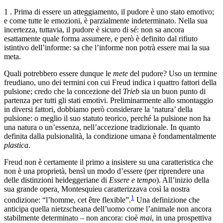
1 . Prima di essere un atteggiamento, il pudore è uno stato emotivo;
e come tutte le emozioni, è parzialmente indeterminato. Nella sua
incertezza, tuttavia, il pudore è sicuro di sé: non sa ancora
esattamente quale forma assumere, e però è definito dal rifiuto
istintivo dell’informe: sa che l’informe non potrà essere mai la sua
meta.
Quali potrebbero essere dunque le
mete
del pudore? Uso un termine
freudiano, uno dei termini con cui Freud indica i quattro fattori della
pulsione; credo che la concezione del
Trieb
sia un buon punto di
partenza per tutti gli stati emotivi. Preliminarmente allo smontaggio
in diversi fattori, dobbiamo però considerare la ‘natura’ della
pulsione: o meglio il suo statuto teorico, perché la pulsione non ha
una natura o un’essenza, nell’accezione tradizionale. In quanto
definita dalla pulsionalità, la condizione umana è fondamentalmente
plastica
.
Freud non è certamente il primo a insistere su una caratteristica che
non è una proprietà, bensì un modo d’essere (per riprendere una
delle distinzioni heideggeriane di
Essere e tempo
). All’inizio della
sua grande opera
,
Montesquieu caratterizzava così la nostra
1
condizione: “l’homme, cet être flexible”.
Una definizione che
anticipa quella nietzscheana dell’uomo come l’animale non ancora
stabilmente determinato – non ancora: cioè
mai
, in una prospettiva