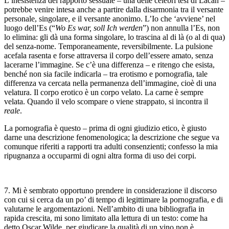
L’inesistenza del rapporto sessuale – una delle celebri tesi di Lacan –
potrebbe venire intesa anche a partire dalla disarmonia tra il versante
personale, singolare, e il versante anonimo. L’Io che ‘avviene’ nel
luogo dell’Es (“
Wo Es war, soll Ich werden
”) non annulla l’Es, non
lo elimina: gli dà una forma singolare, lo trascina al di là (o al di qua)
del senza-nome. Temporaneamente, reversibilmente. La pulsione
acefala rasenta e forse attraversa il corpo dell’essere amato, senza
lacerarne l’immagine. Se c’è una differenza – e ritengo che esista,
benché non sia facile indicarla – tra erotismo e pornografia, tale
differenza va cercata nella permanenza dell’immagine, cioè di una
velatura. Il corpo erotico è un corpo velato. La carne è sempre
velata. Quando il velo scompare o viene strappato, si incontra il
reale
.
La pornografia è questo – prima di ogni giudizio etico, è giusto
darne una descrizione fenomenologica; la descrizione che segue va
comunque riferiti a rapporti tra adulti consenzienti; confesso la mia
ripugnanza a occuparmi di ogni altra forma di uso dei corpi.
7. Mi è sembrato opportuno prendere in considerazione il discorso
con cui si cerca da un po’ di tempo di legittimare la pornografia, e di
valutarne le argomentazioni. Nell’ambito di una bibliografia in
rapida crescita, mi sono limitato alla lettura di un testo: come ha
detto Oscar Wilde, per giudicare la qualità di un vino non è