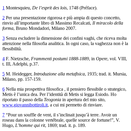
1
Montesquieu,
De l’esprit des lois
, 1748 (Préface).
2
Per una presentazione rigorosa e più ampia di questo concetto,
rinvio all’importante libro di Massimo Recalcati,
Il miracolo della
forma
, Bruno Mondadori, Milano 2007.
3
Senza escludere la dimensione dei confini vaghi, che riceva molta
attenzione nella filosofia analitica. In ogni caso, la vaghezza non è la
flessibilità.
4
F. Nietzsche,
Frammenti postumi 1888-1889
, in
Opere
, vol.
VIII,
t. III, Adelphi, p.37.
5
M. Heidegger,
Introduzione alla metafisica
, 1935; trad. it. Mursia,
Milano, pp. 157-159.
6
Nella mia prospettiva filosofica , il pensiero flessibile o strategico,
Metis è l’unica dea. Per l’identità di Metis si legga Esiodo. Ho
riportato il passo della
Teogonia
in apertura del mio sito,
www.giovannibottiroli.it
, a cui mi permetto di rinviare.
7
“Pour un souffle de vent, il s’inclinait jusqu’à terre. Avoir un
roseau dans la colonne vertébrale, quelle source de fortune!”, V.
Hugo,
L’homme qui rit
, 1869; trad. it. p. 189.