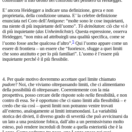
confermare il mio debito nei confronti del pensiero di Heidegger.
E’ ancora Heidegger a indicare una definizione, greca e non
proprietaria, della condizione umana. E’ la celebre definizione
enunciata nel Coro dell’
Antigone
: “molte sono le cose inquietanti,
ma niente di più inquietante dell’uomo”.
Tò deinótaton
: ciò che vi è
di più inquietante (
das Unheimlichste
). Questa espressione, osserva
Heidegger, “non mira ad attribuirgli una qualità specifica, come se
5
l’uomo fosse anche qualcosa d’altro”.
Qui l’uomo appare come un
essere di frontiera – un essere che “fuoriesce, sfugge a quei limiti
che sono anzitutto e per lo più familiari”. L’uomo è l’essere più
inquietante perché è il più flessibile.
4. Per quale motivo dovremmo accettare quel limite chiamato
pudore
? Noi, che viviamo oltrepassando limiti, che ci alimentiamo
della possibilità di oltrepassare. Coerentemente con la mia
prospettiva, posso cercare delle risposte solo
nella
flessibilità, e non
contro di essa. Se è opportuno che ci siano limiti alla flessibilità – e
credo che sia così – questi limiti non potranno venire trovati
all’esterno, analogamente ai limiti intramondani. La variabilità
storica dei divieti, il diverso grado di severità che può avvicinarsi da
un lato a una posizione fobica, dall’alto a un permissivismo molto
esteso, può rendere increduli di fronte a quella esteriorità che è la