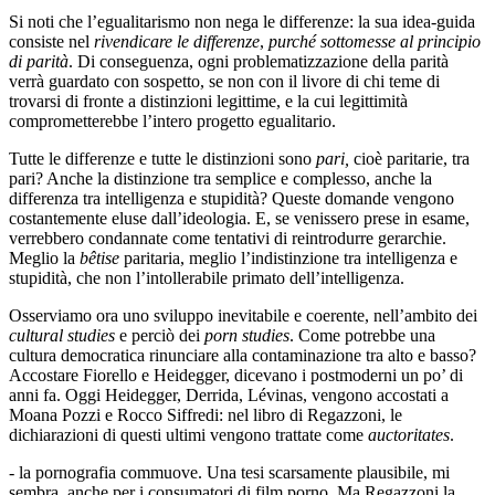
Si noti che l’egualitarismo non nega le differenze: la sua idea-guida
consiste nel
rivendicare le differenze
,
purché sottomesse al principio
di parità
. Di conseguenza, ogni problematizzazione della parità
verrà guardato con sospetto, se non con il livore di chi teme di
trovarsi di fronte a distinzioni legittime, e la cui legittimità
comprometterebbe l’intero progetto egualitario.
Tutte le differenze e tutte le distinzioni sono
pari,
cioè paritarie, tra
pari? Anche la distinzione tra semplice e complesso, anche la
differenza tra intelligenza e stupidità? Queste domande vengono
costantemente eluse dall’ideologia. E, se venissero prese in esame,
verrebbero condannate come tentativi di reintrodurre gerarchie.
Meglio la
bêtise
paritaria, meglio l’indistinzione tra intelligenza e
stupidità, che non l’intollerabile primato dell’intelligenza.
Osserviamo ora uno sviluppo inevitabile e coerente, nell’ambito dei
cultural studies
e perciò dei
porn studies
. Come potrebbe una
cultura democratica rinunciare alla contaminazione tra alto e basso?
Accostare Fiorello e Heidegger, dicevano i postmoderni un po’ di
anni fa. Oggi Heidegger, Derrida, Lévinas, vengono accostati a
Moana Pozzi e Rocco Siffredi: nel libro di Regazzoni, le
dichiarazioni di questi ultimi vengono trattate come
auctoritates
.
- la pornografia commuove. Una tesi scarsamente plausibile, mi
sembra, anche per i consumatori di film porno. Ma Regazzoni la