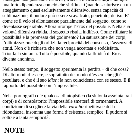
una forte dipendenza con ciò che si rifiuta. Quando scaturisce da un
atteggiamento quasi esclusivamente difensivo, senza capacità di
sublimazione, il pudore può essere scavalcato, penetrato, deriso. E’
come se il velo si allontanasse parzialmente dal soggetto, come se
diventasse separabile. Allora irrompe l’Eros del possibile. Nella sua
volontà difensiva rigida, il soggetto risulta indifeso. Come rifiutare la
possibilità e la promessa del godimento? La saturazione dei corpi,
l’ottimizzazione degli orifizi, la reciprocità del consenso, l’assenza di
attriti. Non c’è richiesta che non venga accettata e soddisfatta.
Trionfa la sintonia. Tutto è possibile, quando la fluidità di Eros
diventa anonima.
Nello stesso tempo, il soggetto sperimenta la perdita – di che cosa?
Di altri modi d’essere, e soprattutto del modo d’essere che gli è
peculiare, e che è il suo
idion
: la non coincidenza con se stesso. E il
rapporto del possibile con l’impossibile.
Nella pornografia c’è qualcosa di utopistico (la sintonia assoluta tra i
corpi) e di consolatorio: l’impossibile smetterà di tormentarci. A
condizione di scegliere la via della
variatio
ripetitiva e della
ridondanza, insomma una forma d’esistenza semplice. Il pudore si
sottrae a tanta semplicità.
NOTE