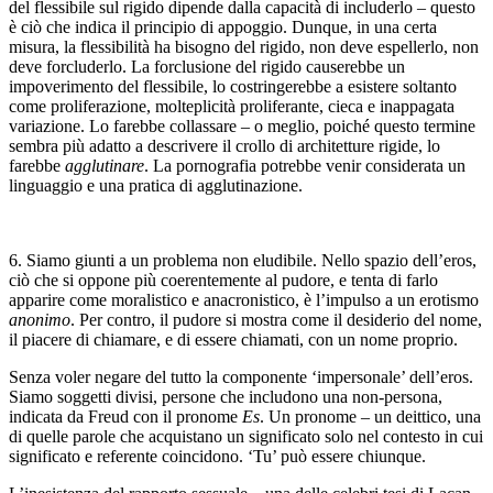
del flessibile sul rigido dipende dalla capacità di includerlo – questo
è ciò che indica il principio di appoggio. Dunque, in una certa
misura, la flessibilità ha bisogno del rigido, non deve espellerlo, non
deve forcluderlo. La forclusione del rigido causerebbe un
impoverimento del flessibile, lo costringerebbe a esistere soltanto
come proliferazione, molteplicità proliferante, cieca e inappagata
variazione. Lo farebbe collassare – o meglio, poiché questo termine
sembra più adatto a descrivere il crollo di architetture rigide, lo
farebbe
agglutinare
. La pornografia potrebbe venir considerata un
linguaggio e una pratica di agglutinazione.
6. Siamo giunti a un problema non eludibile. Nello spazio dell’eros,
ciò che si oppone più coerentemente al pudore, e tenta di farlo
apparire come moralistico e anacronistico, è l’impulso a un erotismo
anonimo
. Per contro, il pudore si mostra come il desiderio del nome,
il piacere di chiamare, e di essere chiamati, con un nome proprio.
Senza voler negare del tutto la componente ‘impersonale’ dell’eros.
Siamo soggetti divisi, persone che includono una non-persona,
indicata da Freud con il pronome
Es
. Un pronome – un deittico, una
di quelle parole che acquistano un significato solo nel contesto in cui
significato e referente coincidono. ‘Tu’ può essere chiunque.