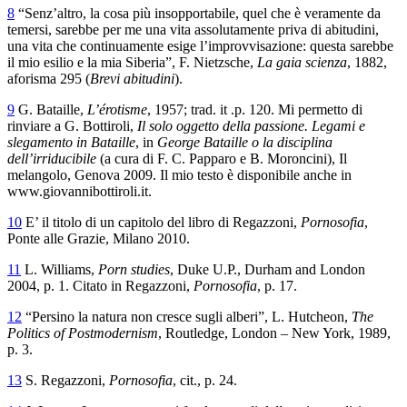
8
“Senz’altro, la cosa più insopportabile, quel che è veramente da
temersi, sarebbe per me una vita assolutamente priva di abitudini,
una vita che continuamente esige l’improvvisazione: questa sarebbe
il mio esilio e la mia Siberia”, F. Nietzsche,
La gaia scienza
, 1882,
aforisma 295 (
Brevi abitudini
).
9
G. Bataille,
L’érotisme
, 1957; trad. it .p. 120.
Mi permetto di
rinviare a G. Bottiroli,
Il solo oggetto della passione. Legami e
slegamento in Bataille
, in
George Bataille o la disciplina
dell’irriducibile
(a cura di F. C. Papparo e B. Moroncini), Il
melangolo, Genova 2009. Il mio testo è disponibile anche in
www.giovannibottiroli.it.
10
E’ il titolo di un capitolo del libro di Regazzoni,
Pornosofia
,
Ponte alle Grazie, Milano 2010.
11
L. Williams,
Porn studies
, Duke U.P., Durham and London
2004, p. 1.
Citato in Regazzoni,
Pornosofia
, p. 17.
12
“Persino la natura non cresce sugli alberi”, L. Hutcheon,
The
Politics of Postmodernism
, Routledge, London – New York, 1989,
p. 3.
13
S. Regazzoni,
Pornosofia
, cit., p. 24.