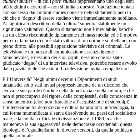
cultural studies
– di cui i
porn studies
rappresentano uno degli esiti
più legittimi e coerenti – non si limita a questo: l’operazione tentata
con successo dai cultural studies consiste nello slittamento per cui
ciò che è ‘degno’ di essere studiato viene immediatamente nobilitato.
Al significato descrittivo della ‘cultura’ subentra stabilmente un
significato valutativo. Questo slittamento non è inevitabile, benché
sia un effetto riscontrabile tipicamente nei mass media: ed è il motivo
per cui i familiari di chi è stato vittima di un crimine si ribellano, con
pieno diritto, alle possibili apparizione televisive dei criminali. La
televisione è un mezzo di comunicazione essenzialmente
‘amichevole’, e nessuno dei suoi ospiti, nessuno che sia stato
giudicato ‘degno’ di un’intervista televisiva, potrebbe restare avvolto
dalla gravità delle sue azioni. La televisione invita a empatizzare.
E l’Università? Negli ultimi decenni i Dipartimenti di studi
umanistici sono stati invasi progressivamente da un discorso che
aveva le sue parole d’ordine nella democrazia e nella cultura, e che
non si preoccupava del rigore, della complessità, della conoscenza in
senso autentico (cioè non riducibile all’acquisizione di stereotipi).
L’intersezione tra democrazia e cultura ha prodotto un’ideologia, la
cui forma mummificata si stava dissolvendo nei paesi del socialismo
reale, e la cui data ufficiale di dissoluzione è il 1989, ma che
manteneva la sua aggressività nelle democrazie occidentali: questa
ideologia è l’egualitarismo, in diverse versioni, da quella politica a
quella culturale.