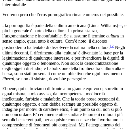
interminabile.
Vedremo però che l’eros pornografico rimane un eros del possibile.
11
- la pornografia è parte della cultura americana (Linda Williams)
, e
più in generale è parte della cultura. In prima istanza,
l’argomentazione è inconfutabile. Se si assume il termine
cultura
in
senso ampio, quasi tutto è cultura. Com’è noto, il discorso
12
postmoderno ha tentato di dissolvere la natura nella cultura.
Negli
ultimi decenni, il riferimento alla ‘cultura’ è diventato la base per la
legittimazione di qualunque interesse, e per rivendicare la dignità di
qualunque oggetto o fenomeno. Non solo: la democratizzazione
degli oggetti di studio, e l’abolizione della frontiera tra cultura alta e
bassa, sono stati presentati come un obiettivo che ogni movimento
liberal
, se non di sinistra, dovrebbe perseguire.
Ebbene, qui ci troviamo di fronte a un grande equivoco, sorretto in
egual misura, a mio avviso, da incompetenza, mediocrità
intellettuale, furbizia e malafede. Che la teoria possa occuparsi di
qualunque oggetto, e non debba scartare un possibile oggetto di
indagine per motivi di carattere etico, è un punto su cui non si può
non concordare. E’ certamente utile studiare fenomeni culturali più
semplici e stereotipati, per acquisire conoscenze che favoriranno la
comprensione di fenomeni più complessi. Ma l’atteggiamento dei