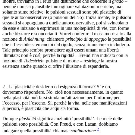
Inoltre, troviamo in Freud una distinzione che concerne il
grado
–
benché non sia plausibile immaginare valutazioni metriche, ma
soltanto stime relative: le pulsioni sessuali sono più plastiche di
quelle autoconservative (o pulsioni dell’Io). Inizialmente, le pulsioni
sessuali si appoggiano a quelle autoconservative, poi si svincolano
da esse e iniziano a esprimersi in una molteplicità di vie, con forme
anche bizzarre e sconcertanti. Vorrei conferire il massimo risalto alla
nozione di
Anlehnung
: chiamerò
principio di appoggio
la possibilità
che il flessibile si emancipi dal rigido, senza rinunciare a includerlo.
Tale principio sembra promettere agli esseri umani una libertà
illimitata: non è così, perché la rigidità – Freud l’ha indicato con la
nozione di
Todestrieb
, pulsione di morte – restringe la nostra
esistenza anche quando ci offre l’illusione di espanderla.
2 . La plasticità è desiderio ed esigenza di forma? Sì e no,
dovremmo rispondere. No, cioè non necessariamente, in quanto
nella plasticità può farsi strada un’attrazione per l’informe, per
l’eccesso, per l’osceno. Sì, perché la vita, nelle sue manifestazioni
superiori, è plasticità che acquista forma.
Dunque
plasticità
significa anzitutto ‘possibilità’. Le mete delle
pulsioni sono possibilità. Con Freud, e con Lacan, dobbiamo
2
indagare quella possibilità chiamata
sublimazione
.