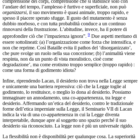
comprensione dei corpi, comprensione che si stabilisce solo con
l’andare del tempo, l’amplesso è furtivo e superficiale, non può
organizzarsi
, il suo movimento è quasi animale, troppo rapido, e
spesso il piacere sperato sfugge. Il gusto del mutamento è senza
dubbio morboso, e con tutta probabilità conduce a un continuo
rinnovarsi della frustrazione. L’abitudine, invece, ha il potere di
9
approfondire ciò che l’impazienza ignora”.
Due aspetti meritano di
essere sottolineati: (a) l’organizzazione come forza che intensifica, e
non che reprime. Così Bataille evita il pathos del ‘disorganizzato’,
che pure svolge un ruolo nella sua concezione; (b) l’animalità viene
respinta, non da un punto di vista moralistico, cioè come
degradazione’, ma come erotismo troppo semplice (troppo rapido) :
come una forma di godimento idiota?
Infine, riprendendo Lacan, il desiderio non trova nella Legge sempre
e unicamente una barriera repressiva: ciò che la Legge toglie al
godimento, lo restituisce, o meglio lo dona al desiderio. Possiamo
immaginare un annodamento, una co-appartenenza, tra legge e
desiderio. Affermando un’etica del desiderio, contro le tradizionale
forme dell’etica imperniate sulla Legge, il Seminario VII di Lacan
indica la via di una co-appartenenza in cui la Legge diventa
interpretabile, dunque apre al soggetto uno spazio perché il suo
desiderio sia riconosciuto. La legge non è più un universale rigido.
La flessibilità non è disponibilità per qualunque cosa. La superiorità