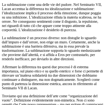
La sublimazione come una delle vie del pudore. Nel Seminario VII,
Lacan accentua la differenza tra idealizzazione e sublimazione:
l’idealizzazione implica il processo della rimozione, dunque poggia
su una inibizione. L’idealizzazione rifiuta la materia scabrosa, ne ha
orrore. Ne conseguono sentimenti come il disgusto, la repulsione,
nei riguardi di tutto ciò che appare come troppo attinente alla
corporeità. L’idealizzazione è desiderio di purezza.
La sublimazione è un processo diverso: non distoglie lo sguardo
dall’impuro e dall’orrore, non erige un muro. Certamente, anche la
sublimazione è una barriera difensiva, ma in essa prevale la
trasformazione. La sublimazione sopporta lo sguardo medusizzante
che proviene dall’alterità, e si affida a Eros per contrastarlo, per
renderlo inefficace, per deviarlo in altre direzioni.
Affermare la differenza tra questi due processi è di estrema
importanza, sul piano etico e su quello estetico: e forse ci permette di
ritrovare un’inattesa solidarietà tra due dimensioni che dobbiamo
continuare a distinguere, ma non dogmaticamente. Sceglierò come
punto di partenza la dimensione estetica, ancora in riferimento al
Seminario VII di Lacan.
Troviamo qui una definizione dell’arte come “organizzazione del
vuoto”. Definizione evidentemente non-mimetica. Non ci sono
oggetti che l’arte possa rappresentare – ma per evitare di compiacersi