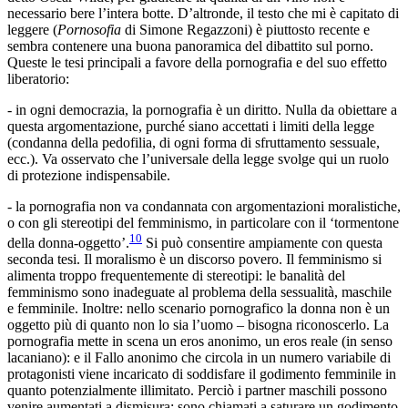
necessario bere l’intera botte. D’altronde, il testo che mi è capitato di
leggere (
Pornosofia
di Simone Regazzoni) è piuttosto recente e
sembra contenere una buona panoramica del dibattito sul porno.
Queste le tesi principali a favore della pornografia e del suo effetto
liberatorio:
- in ogni democrazia, la pornografia è un diritto. Nulla da obiettare a
questa argomentazione, purché siano accettati i limiti della legge
(condanna della pedofilia, di ogni forma di sfruttamento sessuale,
ecc.). Va osservato che l’universale della legge svolge qui un ruolo
di protezione indispensabile.
- la pornografia non va condannata con argomentazioni moralistiche,
o con gli stereotipi del femminismo, in particolare con il ‘tormentone
10
della donna-oggetto’.
Si può consentire ampiamente con questa
seconda tesi. Il moralismo è un discorso povero. Il femminismo si
alimenta troppo frequentemente di stereotipi: le banalità del
femminismo sono inadeguate al problema della sessualità, maschile
e femminile. Inoltre: nello scenario pornografico la donna non è un
oggetto più di quanto non lo sia l’uomo – bisogna riconoscerlo. La
pornografia mette in scena un eros anonimo, un eros reale (in senso
lacaniano): e il Fallo anonimo che circola in un numero variabile di
protagonisti viene incaricato di soddisfare il godimento femminile in
quanto potenzialmente illimitato. Perciò i partner maschili possono
venire aumentati a dismisura: sono chiamati a saturare un godimento